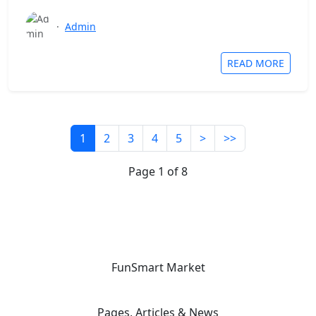
·
Admin
READ MORE
1
2
3
4
5
>
>>
Page 1 of 8
FunSmart Market
Pages, Articles & News