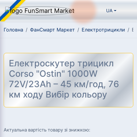
UA
Головна
/
ФанСмарт Маркет
/
Електротрицикли
/
Електроскутер трицикл Corso "Ostin" 1000W 72V/2
Електроскутер трицикл
Corso "Ostin" 1000W
72V/23Ah – 45 км/год, 76
км ходу Вибір кольору
Актуальна вартість товару зі знижкою: