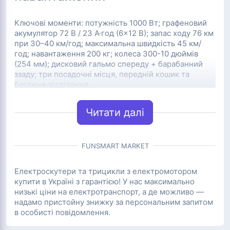
Ключові моменти: потужність 1000 Вт; графеновий
акумулятор 72 В / 23 А·год (6×12 В); запас ходу 76 км
при 30–40 км/год; максимальна швидкість 45 км/
год; навантаження 200 кг; колеса 300-10 дюймів
(254 мм); дисковий гальмо спереду + барабанний
ззаду; три посадочні місця, передній кошик та
багажне відділення.
Електроскутер Corso "Ostin" — триколісний
Читати далі
транспорт для стабільної та комфортної їзди містом.
Виносний двигун з редуктором, графенові батареї та
трансформоване сидіння на трьох осіб роблять його
ідеальним для сімейних поїздок, доставки вантажів
FUNSMART MARKET
та людей похилого віку. Підходить для щоденного
використання без водійських прав категорії A.
Електроскутери та трицикли з електромотором
купити в Україні з гарантією! У нас максимально
низькі ціни на електротранспорт, а де можливо —
надамо пристойну знижку за персональним запитом
Конструкція та місткість
в особисті повідомлення.