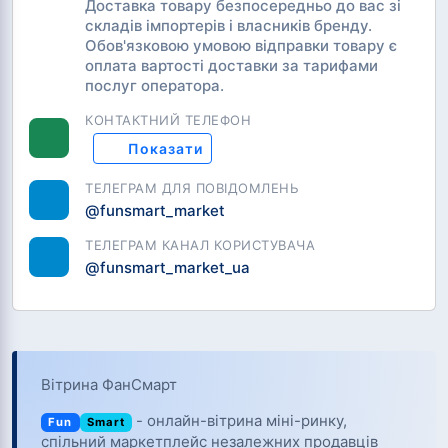
середня швидкість становить 30–40 км/год, час руху
Доставка товару безпосередньо до вас зі
— 2 години 50 хвилин.
складів імпортерів і власників бренду.
Обов'язковою умовою відправки товару є
оплата вартості доставки за тарифами
послуг оператора.
Акумулятор та реальний запас
КОНТАКТНИЙ ТЕЛЕФОН
ходу
Показати
Corso "Ostin" укомплектований графеновим
ТЕЛЕГРАМ ДЛЯ ПОВІДОМЛЕНЬ
акумуляторним блоком 72 В / 23 А·год (1656 Вт·год),
@funsmart_market
що складається з шести тягових батарей по 12 В / 23
А·год. При середній швидкості 30–40 км/год та
ТЕЛЕГРАМ КАНАЛ КОРИСТУВАЧА
навантаженні 160 кг запас ходу — 76 км. У міському
@funsmart_market_ua
режимі з частими зупинками та середньою
швидкістю 25–30 км/год реальний пробіг досягає
70–80 км. Повна зарядка від мережі 220 В триває 6–
8 годин; зарядний пристрій 72 В / 2,3 А з євровилкою
в комплекті.
Вітрина ФанСмарт
- онлайн-вітрина міні-ринку,
Fun
Smart
Рама, підвіска та стійкість
спільний маркетплейс незалежних продавців