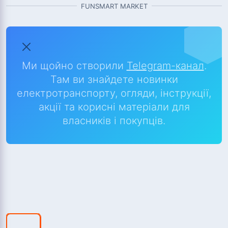
FUNSMART MARKET
Ми щойно створили
Telegram-канал
.
Там ви знайдете новинки
електротранспорту, огляди, інструкції,
акції та корисні матеріали для
власників і покупців.