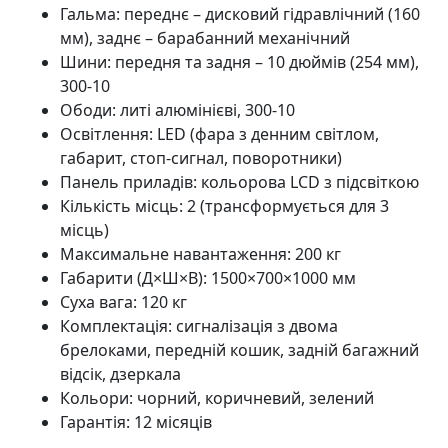
Гальма: переднє – дисковий гідравлічний (160
мм), заднє – барабанний механічний
Шини: передня та задня – 10 дюймів (254 мм),
300-10
Ободи: литі алюмінієві, 300-10
Освітлення: LED (фара з денним світлом,
габарит, стоп-сигнал, поворотники)
Панель приладів: кольорова LCD з підсвіткою
Кількість місць: 2 (трансформується для 3
місць)
Максимальне навантаження: 200 кг
Габарити (Д×Ш×В): 1500×700×1000 мм
Суха вага: 120 кг
Комплектація: сигналізація з двома
брелоками, передній кошик, задній багажний
відсік, дзеркала
Кольори: чорний, коричневий, зелений
Гарантія: 12 місяців