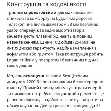
Конструкція та ходові якості
Трицикл
спроектований
для максимальної
стійкості та комфорту на будь-яких дорогах.
Телескопічна вилка діаметром 38 мм поглинає
удари спереду. Два задні амортизатори
забезпечують плавний хід навіть із повним
навантаженням. Шини 10 дюймів (254 мм) на
литих дисках гарантують надійне зчеплення з
асфальтом або ґрунтом. Така конструкція робить
Logan стійким у поворотах і безпечним під час
гальмування.
Модель
оснащена
тяговим безщітковим
двигуном 1200 Вт, розташованим безпосередньо
в мосту. Прямий привод мінімізує втрати енергії
та виключає потребу в ланцюгах або ременях. Це
рішення підвищує надійність і знижує витрати на
обслуговування. Двигун розганяє трицикл до 45