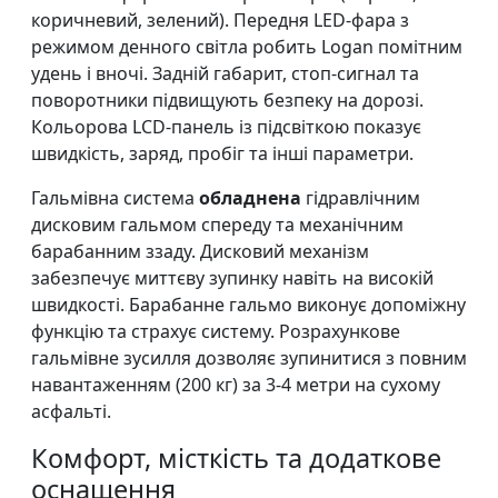
коричневий, зелений). Передня LED-фара з
режимом денного світла робить Logan помітним
удень і вночі. Задній габарит, стоп-сигнал та
поворотники підвищують безпеку на дорозі.
Кольорова LCD-панель із підсвіткою показує
швидкість, заряд, пробіг та інші параметри.
Гальмівна система
обладнена
гідравлічним
дисковим гальмом спереду та механічним
барабанним ззаду. Дисковий механізм
забезпечує миттєву зупинку навіть на високій
швидкості. Барабанне гальмо виконує допоміжну
функцію та страхує систему. Розрахункове
гальмівне зусилля дозволяє зупинитися з повним
навантаженням (200 кг) за 3-4 метри на сухому
асфальті.
Комфорт, місткість та додаткове
оснащення