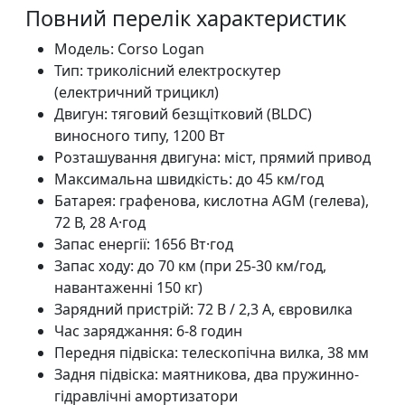
Повний перелік характеристик
Модель: Corso Logan
Тип: триколісний електроскутер
(електричний трицикл)
Двигун: тяговий безщітковий (BLDC)
виносного типу, 1200 Вт
Розташування двигуна: міст, прямий привод
Максимальна швидкість: до 45 км/год
Батарея: графенова, кислотна AGM (гелева),
72 В, 28 А·год
Запас енергії: 1656 Вт·год
Запас ходу: до 70 км (при 25-30 км/год,
навантаженні 150 кг)
Зарядний пристрій: 72 В / 2,3 А, євровилка
Час заряджання: 6-8 годин
Передня підвіска: телескопічна вилка, 38 мм
Задня підвіска: маятникова, два пружинно-
гідравлічні амортизатори