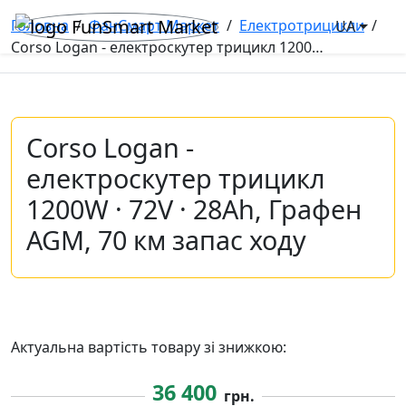
Головна
/
ФанСмарт Маркет
/
Електротрицикли
/
UA
Corso Logan - електроскутер трицикл 1200W · 72V · 28Ah, Графен AGM, 70 км запас ходу
Corso Logan -
електроскутер трицикл
1200W · 72V · 28Ah, Графен
AGM, 70 км запас ходу
Актуальна вартість товару зі знижкою:
36 400
грн.