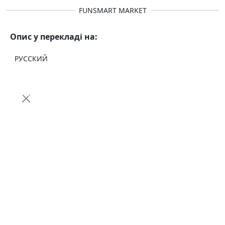
FUNSMART MARKET
Опис у перекладі на:
РУССКИЙ
Ми щойно створили
Telegram-канал
.
Там ви знайдете новинки
електротранспорту, огляди, інструкції,
акції та корисні матеріали для
власників і покупців.