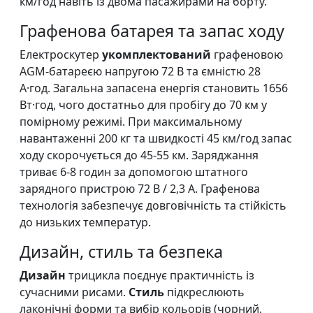
км/год навіть із двома пасажирами на борту.
Графенова батарея та запас ходу
Електроскутер
укомплектований
графеновою
AGM-батареєю напругою 72 В та ємністю 28
А·год. Загальна запасена енергія становить 1656
Вт·год, чого достатньо для пробігу до 70 км у
помірному режимі. При максимальному
навантаженні 200 кг та швидкості 45 км/год запас
ходу скорочується до 45-55 км. Заряджання
триває 6-8 годин за допомогою штатного
зарядного пристрою 72 В / 2,3 А. Графенова
технологія забезпечує довговічність та стійкість
до низьких температур.
Дизайн, стиль та безпека
Дизайн
трицикла поєднує практичність із
сучасними рисами.
Стиль
підкреслюють
лаконічні форми та вибір кольорів (чорний,