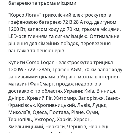
батареєю та трьома місцями
“Корсо Логан” триколісний електроскутер із
графеновою батареєю 72 В 28 А·год, двигуном
1200 Вт, запасом ходу до 70 км, трьома місцями,
LED-освітленням та сигналізацією. Оптимальне
рішення для сімейних поїздок, перевезення
вантажів та пенсіонерів.
Купити
Corso Logan - електроскутер трицикл
1200W · 72V · 28Ah, Графен AGM, 70 км запас ходу
за низькими цінами в Україні можна в інтернет-
магазині ФанСмарт, продаж недорого з
доставкою по областях України: Київ, Вінниця,
Дніпро, Кривий Ріг, Житомир, Запоріжжя, Івано-
Франківськ, Кропивницький, Львів, Луцьк,
Миколаїв, Одеса, Полтава, Рівне, Суми,
Тернопіль, Ужгород, Харків, Херсон,
Хмельницький, Черкаси, Чернігів, Чернівці.