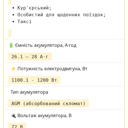
Кур'єрський;
Особистий для щоденних поїздок;
Таксі
🔋 Ємність акумулятора, А·год
26.1 – 28 А·г
⚡ Потужність електродвигуна, Вт
1100.1 - 1200 Вт
Тип акумулятора
AGM (абсорбований скломат)
🔌 Вольтаж акумулятора, В
72 В