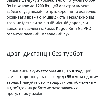
Завдяки двигуну з номінальною потужністю
600
Вт
і піковою до
1200 Вт
, цей електросамокат
забезпечує динамічне прискорення та дозволяє
розвивати вражаючу швидкість. Незалежно від
того, чи їдете ви по рівній міській дорозі, чи
долаєте невеликі підйоми, Kugoo Kirin G2 PRO
гарантує плавний і впевнений рух.
Довгі дистанції без турбот
Оснащений акумулятором
48 В, 15 А/год
, цей
самокат пропонує запас ходу до
55 км
на одному
заряді. Плануйте свої маршрути без обмежень –
від поїздок на роботу до захоплюючих
прогулянок у вихідні!