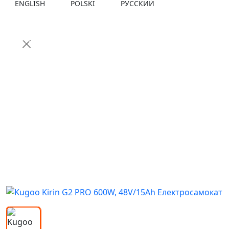
ENGLISH
POLSKI
РУССКИЙ
Ми щойно створили
Telegram-канал
.
Там ви знайдете новинки
електротранспорту, огляди, інструкції,
акції та корисні матеріали для
власників і покупців.