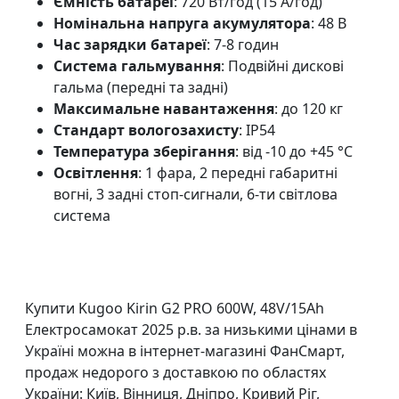
Ємність батареї
: 720 Вт/год (15 А/год)
Номінальна напруга акумулятора
: 48 В
Час зарядки батареї
: 7-8 годин
Система гальмування
: Подвійні дискові
гальма (передні та задні)
Максимальне навантаження
: до 120 кг
Стандарт вологозахисту
: IP54
Температура зберігання
: від -10 до +45 °C
Освітлення
: 1 фара, 2 передні габаритні
вогні, 3 задні стоп-сигнали, 6-ти світлова
система
Купити
Kugoo Kirin G2 PRO 600W, 48V/15Ah
Електросамокат 2025 р.в.
за низькими цінами в
Україні можна в інтернет-магазині ФанСмарт,
продаж недорого з доставкою по областях
України: Київ, Вінниця, Дніпро, Кривий Ріг,