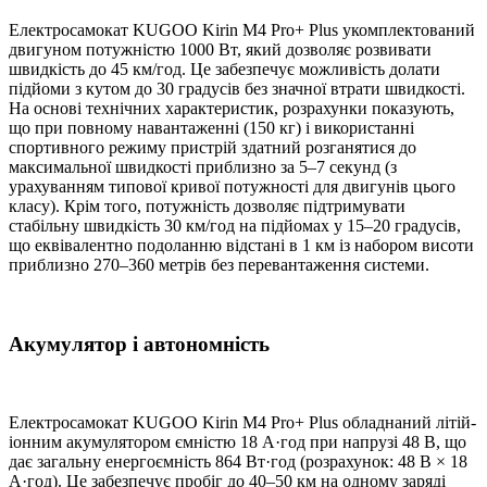
Електросамокат KUGOO Kirin M4 Pro+ Plus укомплектований
двигуном потужністю 1000 Вт, який дозволяє розвивати
швидкість до 45 км/год. Це забезпечує можливість долати
підйоми з кутом до 30 градусів без значної втрати швидкості.
На основі технічних характеристик, розрахунки показують,
що при повному навантаженні (150 кг) і використанні
спортивного режиму пристрій здатний розганятися до
максимальної швидкості приблизно за 5–7 секунд (з
урахуванням типової кривої потужності для двигунів цього
класу). Крім того, потужність дозволяє підтримувати
стабільну швидкість 30 км/год на підйомах у 15–20 градусів,
що еквівалентно подоланню відстані в 1 км із набором висоти
приблизно 270–360 метрів без перевантаження системи.
Акумулятор і автономність
Електросамокат KUGOO Kirin M4 Pro+ Plus обладнаний літій-
іонним акумулятором ємністю 18 А·год при напрузі 48 В, що
дає загальну енергоємність 864 Вт·год (розрахунок: 48 В × 18
А·год). Це забезпечує пробіг до 40–50 км на одному заряді