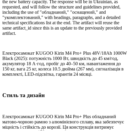
the new battery capacity. The response will be in Ukrainian, as
requested, and will follow the structure and guidelines provided,
including the use of "обладнаний," "оснащений," and
"укомплектований," with headings, paragraphs, and a detailed
technical specifications list at the end. The artifact will reuse the
same artifact_id since this is an update to the previously provided
artifact.
Електросамокат KUGOO Kirin M4 Pro+ Plus 48V/18Ah 1000W
Black (2025): потужність 1000 Вт, швидкість до 45 км/год,
акумулятор 18 А·год, пробіг до 40–50 км, навантаження до
150 кг, вага 25 кг, колеса 10.5 дюйма (267 мм), сигналізація в
комплекті, LED-підсвітка, гарантія 24 місяці.
Стиль та дизайн
Електросамокат KUGOO Kirin M4 Pro+ Plus обладнаний
матово-чорною рамою з алюмінієвого сплаву, яка забезпечує
міцність і стійкість до корозії. Ця конструкція витримує