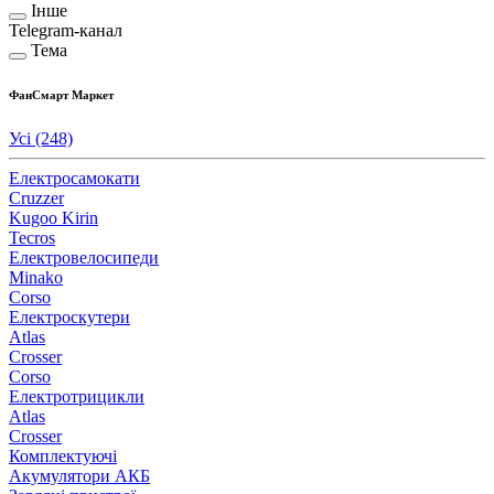
Інше
Telegram-канал
Тема
ФанСмарт Маркет
Усі
(248)
Електросамокати
Cruzzer
Kugoo Kirin
Tecros
Електровелосипеди
Minako
Corso
Електроскутери
Atlas
Crosser
Corso
Електротрицикли
Atlas
Crosser
Комплектуючі
Акумулятори АКБ