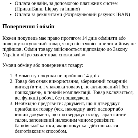
Оплата онлайн, за допомогою платіжних систем
(ПриватБанк, Liqpay та інших)
Оплата за реквізитами (Розрахунковий рахунок IBAN)
Повернення і обмін
Кожен покупець має право протягом 14 днів обміняти або
повернути куплений товар, якщо він з якоїсь причини йому не
підійшов. Обмін товару здійснюється відповідно до Закону
України «Про захист прав споживачів».
Умови обміну або повернення товару:
З моменту покупки не пройшло 14 днів.
Товар без ознак використання, збережений товарний
вигляд (в т.ч. і упаковка товару), не активований і без
пошкоджень, в повній комплектації. Товар включається,
всі функції робочі, без пошкоджень.
Необхідно пред’явити: документ, що підтверджує
придбання товару (чек, накладну, акт); паспорт або
інший документ, що підтверджує особу; гарантійний
талон, заповнений належним чином; реквізити
банківської картки, якщо покупка здійснювалася
безготівковим способом.