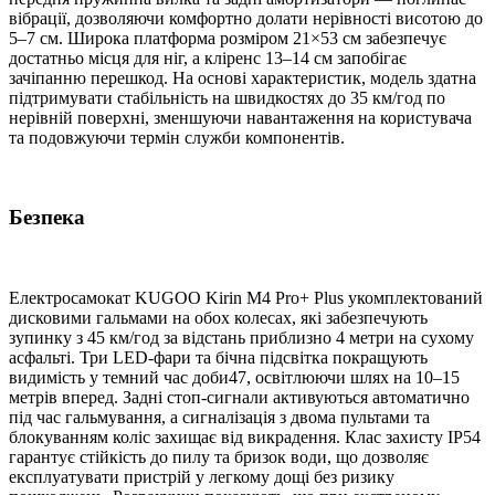
вібрації, дозволяючи комфортно долати нерівності висотою до
5–7 см. Широка платформа розміром 21×53 см забезпечує
достатньо місця для ніг, а кліренс 13–14 см запобігає
зачіпанню перешкод. На основі характеристик, модель здатна
підтримувати стабільність на швидкостях до 35 км/год по
нерівній поверхні, зменшуючи навантаження на користувача
та подовжуючи термін служби компонентів.
Безпека
Електросамокат KUGOO Kirin M4 Pro+ Plus укомплектований
дисковими гальмами на обох колесах, які забезпечують
зупинку з 45 км/год за відстань приблизно 4 метри на сухому
асфальті. Три LED-фари та бічна підсвітка покращують
видимість у темний час доби47, освітлюючи шлях на 10–15
метрів вперед. Задні стоп-сигнали активуються автоматично
під час гальмування, а сигналізація з двома пультами та
блокуванням коліс захищає від викрадення. Клас захисту IP54
гарантує стійкість до пилу та бризок води, що дозволяє
експлуатувати пристрій у легкому дощі без ризику