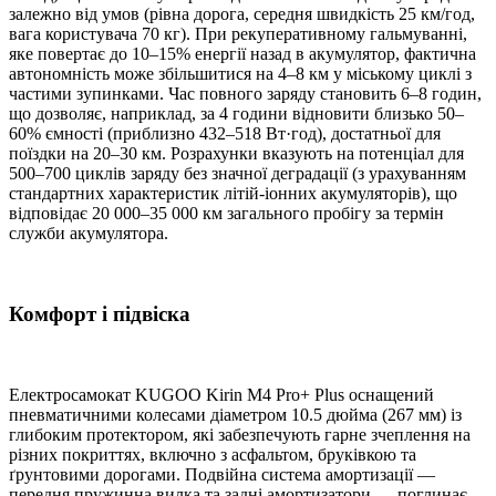
залежно від умов (рівна дорога, середня швидкість 25 км/год,
вага користувача 70 кг). При рекуперативному гальмуванні,
яке повертає до 10–15% енергії назад в акумулятор, фактична
автономність може збільшитися на 4–8 км у міському циклі з
частими зупинками. Час повного заряду становить 6–8 годин,
що дозволяє, наприклад, за 4 години відновити близько 50–
60% ємності (приблизно 432–518 Вт·год), достатньої для
поїздки на 20–30 км. Розрахунки вказують на потенціал для
500–700 циклів заряду без значної деградації (з урахуванням
стандартних характеристик літій-іонних акумуляторів), що
відповідає 20 000–35 000 км загального пробігу за термін
служби акумулятора.
Комфорт і підвіска
Електросамокат KUGOO Kirin M4 Pro+ Plus оснащений
пневматичними колесами діаметром 10.5 дюйма (267 мм) із
глибоким протектором, які забезпечують гарне зчеплення на
різних покриттях, включно з асфальтом, бруківкою та
ґрунтовими дорогами. Подвійна система амортизації —
передня пружинна вилка та задні амортизатори — поглинає