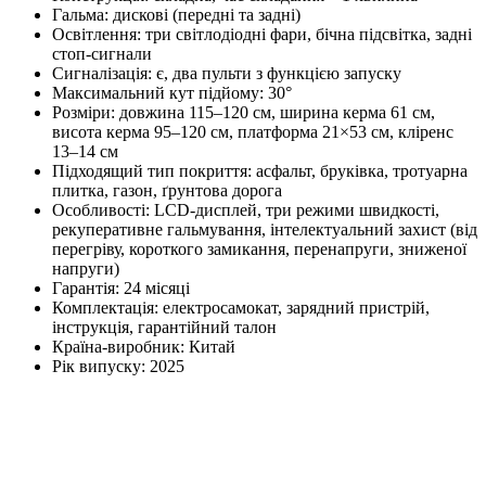
Гальма: дискові (передні та задні)
Освітлення: три світлодіодні фари, бічна підсвітка, задні
стоп-сигнали
Сигналізація: є, два пульти з функцією запуску
Максимальний кут підйому: 30°
Розміри: довжина 115–120 см, ширина керма 61 см,
висота керма 95–120 см, платформа 21×53 см, кліренс
13–14 см
Підходящий тип покриття: асфальт, бруківка, тротуарна
плитка, газон, ґрунтова дорога
Особливості: LCD-дисплей, три режими швидкості,
рекуперативне гальмування, інтелектуальний захист (від
перегріву, короткого замикання, перенапруги, зниженої
напруги)
Гарантія: 24 місяці
Комплектація: електросамокат, зарядний пристрій,
інструкція, гарантійний талон
Країна-виробник: Китай
Рік випуску: 2025