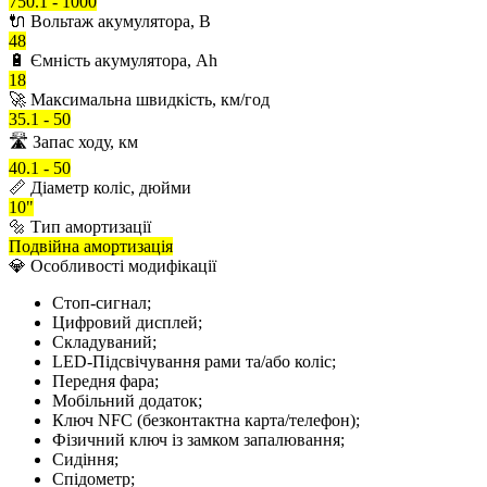
750.1 - 1000
🔌 Вольтаж акумулятора, В
48
🔋 Ємність акумулятора, Ah
18
🚀 Максимальна швидкість, км/год
35.1 - 50
🛣️ Запас ходу, км
40.1 - 50
📏 Діаметр коліс, дюйми
10"
🔩 Тип амортизації
Подвійна амортизація
💎 Особливості модифікації
Стоп-сигнал;
Цифровий дисплей;
Складуваний;
LED-Підсвічування рами та/або коліс;
Передня фара;
Мобільний додаток;
Ключ NFC (безконтактна карта/телефон);
Фізичний ключ із замком запалювання;
Сидіння;
Спідометр;