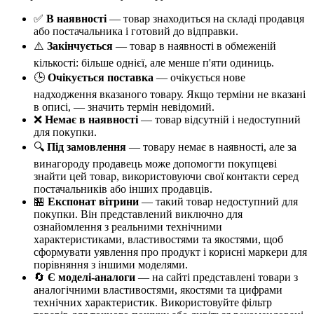
✅
В наявності
— товар знаходиться на складі продавця
або постачальника і готовий до відправки.
⚠️
Закінчується
— товар в наявності в обмеженій
кількості: більше однієї, але менше п'яти одиниць.
🕒
Очікується поставка
— очікується нове
надходження вказаного товару. Якщо терміни не вказані
в описі, — значить термін невідомий.
❌
Немає в наявності
— товар відсутній і недоступний
для покупки.
🔍
Під замовлення
— товару немає в наявності, але за
винагороду продавець може допомогти покупцеві
знайти цей товар, використовуючи свої контакти серед
постачальників або інших продавців.
🏪
Експонат вітрини
— такий товар недоступний для
покупки. Він представлений виключно для
ознайомлення з реальними технічними
характеристиками, властивостями та якостями, щоб
сформувати уявлення про продукт і корисні маркери для
порівняння з іншими моделями.
🔄
Є моделі-аналоги
— на сайті представлені товари з
аналогічними властивостями, якостями та цифрами
технічних характеристик. Використовуйте фільтр