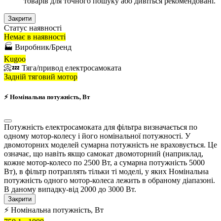
товарів для точного пошуку або дивіться рекомендовані.
Закрити
Статус наявності
Немає в наявності
🏭 Виробник/Бренд
Kugoo
📀💤 Тяга/привод електросамоката
Задній тяговий мотор
⚡ Номінальна потужність, Вт
Потужність електросамоката для фільтра визначається по
одному мотор-колесу і його номінальної потужності. У
двомоторних моделей сумарна потужність не враховується. Це
означає, що навіть якщо самокат двомоторний (наприклад,
кожне мотор-колесо по 2500 Вт, а сумарна потужність 5000
Вт), в фільтр потраплять тільки ті моделі, у яких Номінальна
потужність одного мотор-колеса лежить в обраному діапазоні.
В даному випадку-від 2000 до 3000 Вт.
Закрити
⚡ Номінальна потужність, Вт