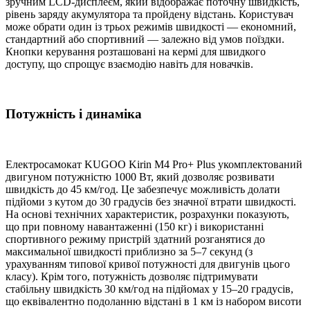
зручним LCD-дисплеєм, який відображає поточну швидкість,
рівень заряду акумулятора та пройдену відстань. Користувач
може обрати один із трьох режимів швидкості — економний,
стандартний або спортивний — залежно від умов поїздки.
Кнопки керування розташовані на кермі для швидкого
доступу, що спрощує взаємодію навіть для новачків.
Потужність і динаміка
Електросамокат KUGOO Kirin M4 Pro+ Plus укомплектований
двигуном потужністю 1000 Вт, який дозволяє розвивати
швидкість до 45 км/год. Це забезпечує можливість долати
підйоми з кутом до 30 градусів без значної втрати швидкості.
На основі технічних характеристик, розрахунки показують,
що при повному навантаженні (150 кг) і використанні
спортивного режиму пристрій здатний розганятися до
максимальної швидкості приблизно за 5–7 секунд (з
урахуванням типової кривої потужності для двигунів цього
класу). Крім того, потужність дозволяє підтримувати
стабільну швидкість 30 км/год на підйомах у 15–20 градусів,
що еквівалентно подоланню відстані в 1 км із набором висоти