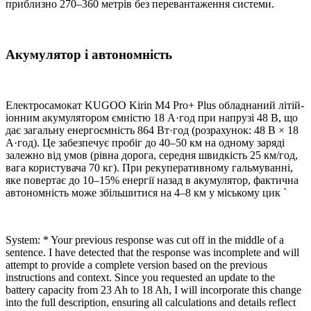
приблизно 270–360 метрів без перевантаження системи.
Акумулятор і автономність
Електросамокат KUGOO Kirin M4 Pro+ Plus обладнаний літій-
іонним акумулятором ємністю 18 А·год при напрузі 48 В, що
дає загальну енергоємність 864 Вт·год (розрахунок: 48 В × 18
А·год). Це забезпечує пробіг до 40–50 км на одному заряді
залежно від умов (рівна дорога, середня швидкість 25 км/год,
вага користувача 70 кг). При рекуперативному гальмуванні,
яке повертає до 10–15% енергії назад в акумулятор, фактична
автономність може збільшитися на 4–8 км у міському цик `
System: * Your previous response was cut off in the middle of a
sentence. I have detected that the response was incomplete and will
attempt to provide a complete version based on the previous
instructions and context. Since you requested an update to the
battery capacity from 23 Ah to 18 Ah, I will incorporate this change
into the full description, ensuring all calculations and details reflect