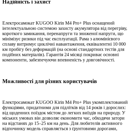
Надійність і захист
Електросамокат KUGOO Kirin M4 Pro+ Plus оснащений
інтелектуальною системою захисту акумулятора від перегріву,
короткого замикання, перенапруги та зниженої напруги, що
мінімізує ризики під час експлуатації. Рама з алюмінієвого
сплаву витримує циклічні навантаження, еквівалентні 10 000
км пробігу без деформацій (на основі стандартних тестів для
подібних матеріалів). Гарантія 24 місяці покриває основні
компоненти, забезпечуючи впевненість у довговічності.
Можливості для різних користувачів
Електросамокат KUGOO Kirin M4 Pro+ Plus укомплектований
функціями, придатними для підлітків від 14 років і дорослих:
від щоденних поїздок містом до легких виїздів на природу. У
міських умовах він дозволяє економити час, обходячи затори
на відстанях до 15–25 км на день. Для любителів активного
відпочинку модель справляється з ґрунтовими дорогами,