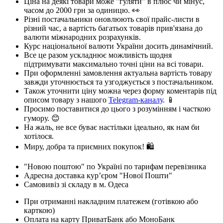
Ціна на деякі товари може "гуляти" в плюс чи мінус,
часом до 2000 грн за одиницю. 👀
Різні постачальники оновлюють свої прайс-листи в
різний час, а вартість багатьох товарів прив'язана до
валюти міжнародних розрахунків.
Курс національної валюти України досить динамічний.
Все це разом ускладнює можливість щодня
підтримувати максимально точні ціни на всі товари.
При оформленні замовлення актуальна вартість товару
завжди уточнюється та узгоджується з постачальником.
Також уточнити ціну можна через форму коментарів під
описом товару з нашого
Telegram-каналу
. 📱
Просимо поставитися до цього з розумінням і часткою
гумору. 😊
На жаль, не все буває настільки ідеально, як нам би
хотілося.
Миру, добра та приємних покупок! 🛍️
"Новою поштою" по Україні по тарифам перевізника
Адресна доставка кур’єром "Нової Пошти"
Самовивіз зі складу в м. Одеса
При отриманні накладним платежем (готівкою або
карткою)
Оплата на карту ПриватБанк або МоноБанк