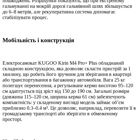
пошкоджень. Розрахунки показують, що при екстреному
гальмуванні на мокрій дорозі гальмівний шлях збільшується
до 6–8 метрів, але рекуперативна система допомагає
стабілізувати процес.
Мобільність і конструкція
Електросамокат KUGOO Kirin M4 Pro+ Plus обладнаний
складною конструкцією, яка дозволяє скласти пристрій за 1
хвилину, що робить його зручним для зберігання в квартирі
або транспортування в багажнику автомобіля. Вага 25 кг
полегшує перенесення, а регульоване кермо висотою 95–120
см адаптується під зріст від 150 до 190 см. Загальні розміри
(довжина 115–120 см, ширина керма 61 см) забезпечують
компактність: у складеному вигляді модель займає об’єм
приблизно 0.3–0.4 м³. Це дозволяє, наприклад, перевозити її в
громадському транспорті або зберігати в обмеженому
просторі.