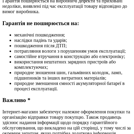
Гарантія поширюється на виробничі дефекти та приховані
недоліки, виявлені під час експлуатації товару відповідно до
вимог виробника.
Гарантія не поширюється на:
механічні пошкодження;
наслідки падінь та ударів;
пошкодження після ДТП;
потрапляння вологи з порушенням умов експлуатації;
самостійне втручання в конструкцію або електроніку;
використання нештатних зарядних пристроїв або
комплектуючих;
природне зношення шин, гальмівних колодок, ламп,
підшипників та інших витратних матеріалів;
природне зменшення ємності акумуляторної батареї в
процесі експлуатації.
Важливо *
Інтернет-магазин забезпечує належне оформлення покупки та
організацію відправки товару покупцю. Також продавець
здіснює надання інформації щодо порядку гарантійного
обслуговування, що викладено на цій сторінці, у тому числі за
окремим запитом, якщо потрібна додаткова інформація.