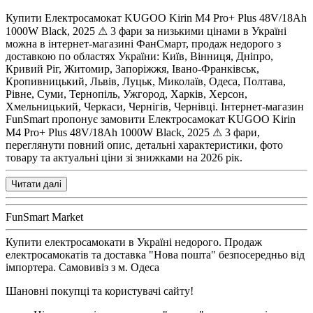
Купити
Електросамокат KUGOO Kirin M4 Pro+ Plus 48V/18Ah
1000W Black, 2025 ⚠ 3 фари
за низькими цінами в Україні
можна в інтернет-магазині ФанСмарт, продаж недорого з
доставкою по областях України: Київ, Вінниця, Дніпро,
Кривий Ріг, Житомир, Запоріжжя, Івано-Франківськ,
Кропивницький, Львів, Луцьк, Миколаїв, Одеса, Полтава,
Рівне, Суми, Тернопіль, Ужгород, Харків, Херсон,
Хмельницький, Черкаси, Чернігів, Чернівці. Інтернет-магазин
FunSmart пропонує замовити Електросамокат KUGOO Kirin
M4 Pro+ Plus 48V/18Ah 1000W Black, 2025 ⚠ 3 фари,
переглянути повний опис, детальні характеристики, фото
товару та актуальні ціни зі знижками на 2026 рік.
Читати далі
FunSmart Market
Купити електросамокати в Україні недорого. Продаж
електросамокатів та доставка "Нова пошта" безпосередньо від
імпортера. Самовивіз з м. Одеса
Шановні покупці та користувачі сайту!