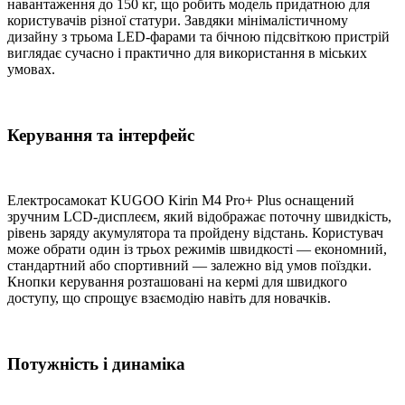
навантаження до 150 кг, що робить модель придатною для
користувачів різної статури. Завдяки мінімалістичному
дизайну з трьома LED-фарами та бічною підсвіткою пристрій
виглядає сучасно і практично для використання в міських
умовах.
Керування та інтерфейс
Електросамокат KUGOO Kirin M4 Pro+ Plus оснащений
зручним LCD-дисплеєм, який відображає поточну швидкість,
рівень заряду акумулятора та пройдену відстань. Користувач
може обрати один із трьох режимів швидкості — економний,
стандартний або спортивний — залежно від умов поїздки.
Кнопки керування розташовані на кермі для швидкого
доступу, що спрощує взаємодію навіть для новачків.
Потужність і динаміка