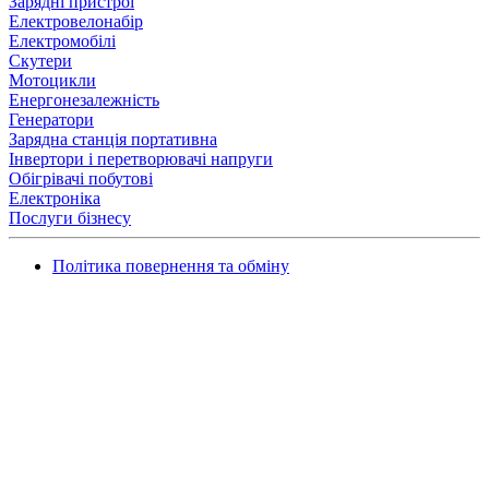
Зарядні пристрої
Електровелонабір
Електромобілі
Скутери
Мотоцикли
Енергонезалежність
Генератори
Зарядна станція портативна
Інвертори і перетворювачі напруги
Обігрівачі побутові
Електроніка
Послуги бізнесу
Політика повернення та обміну