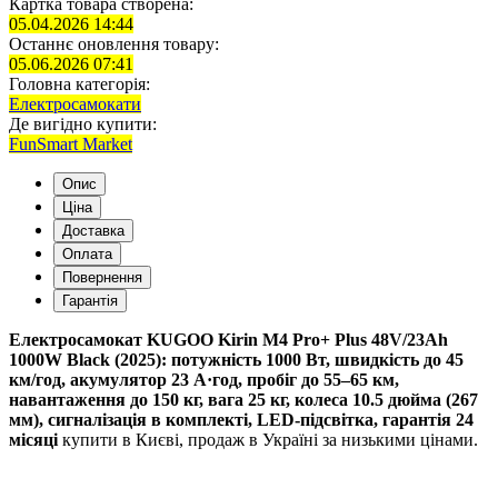
Картка товара створена:
05.04.2026 14:44
Останнє оновлення товару:
05.06.2026 07:41
Головна категорія:
Електросамокати
Де вигідно купити:
FunSmart Market
Опис
Ціна
Доставка
Оплата
Повернення
Гарантія
Електросамокат KUGOO Kirin M4 Pro+ Plus 48V/23Ah 
1000W Black (2025): потужність 1000 Вт, швидкість до 45 
км/год, акумулятор 23 А·год, пробіг до 55–65 км, 
навантаження до 150 кг, вага 25 кг, колеса 10.5 дюйма (267 
мм), сигналізація в комплекті, LED-підсвітка, гарантія 24 
місяці 
купити в Києві, продаж в Україні за низькими цінами.