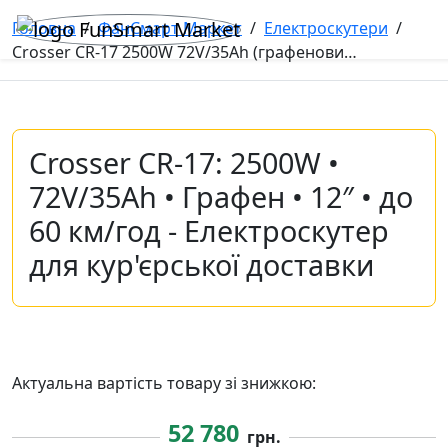
Головна
/
ФанСмарт Маркет
/
Електроскутери
/
Crosser CR-17 2500W 72V/35Ah (графеновий АКБ), 60 км/г, запас пробігу 80 км
Crosser CR-17: 2500W •
72V/35Ah • Графен • 12″ • до
60 км/год - Електроскутер
для кур'єрської доставки
Актуальна вартість товару зі знижкою:
52 780
грн.