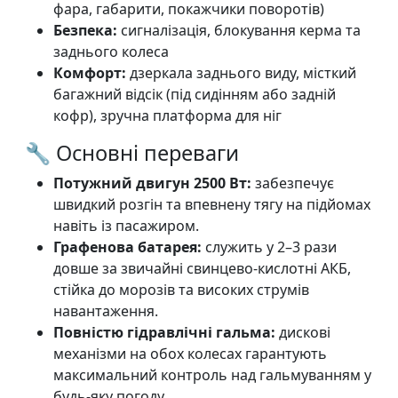
фара, габарити, покажчики поворотів)
Безпека:
сигналізація, блокування керма та
заднього колеса
Комфорт:
дзеркала заднього виду, місткий
багажний відсік (під сидінням або задній
кофр), зручна платформа для ніг
🔧 Основні переваги
Потужний двигун 2500 Вт:
забезпечує
швидкий розгін та впевнену тягу на підйомах
навіть із пасажиром.
Графенова батарея:
служить у 2–3 рази
довше за звичайні свинцево-кислотні АКБ,
стійка до морозів та високих струмів
навантаження.
Повністю гідравлічні гальма:
дискові
механізми на обох колесах гарантують
максимальний контроль над гальмуванням у
будь-яку погоду.