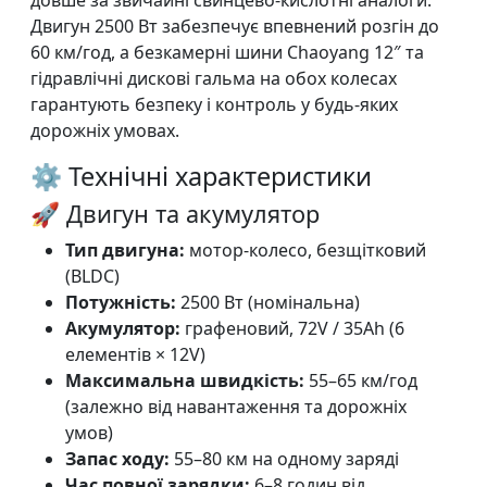
довше за звичайні свинцево-кислотні аналоги.
Двигун 2500 Вт забезпечує впевнений розгін до
60 км/год, а безкамерні шини Chaoyang 12″ та
гідравлічні дискові гальма на обох колесах
гарантують безпеку і контроль у будь-яких
дорожніх умовах.
⚙️ Технічні характеристики
🚀 Двигун та акумулятор
Тип двигуна:
мотор-колесо, безщітковий
(BLDC)
Потужність:
2500 Вт (номінальна)
Акумулятор:
графеновий, 72V / 35Ah (6
елементів × 12V)
Максимальна швидкість:
55–65 км/год
(залежно від навантаження та дорожніх
умов)
Запас ходу:
55–80 км на одному заряді
Час повної зарядки:
6–8 годин від