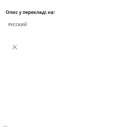
Опис у перекладі на:
РУССКИЙ
Ми щойно створили
Telegram-канал
.
Там ви знайдете новинки
електротранспорту, огляди, інструкції,
акції та корисні матеріали для
власників і покупців.