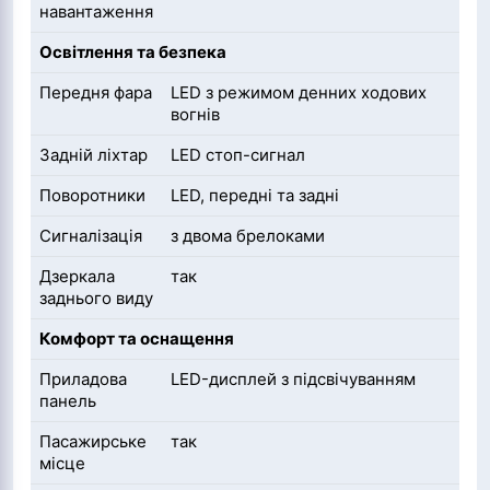
навантаження
Освітлення та безпека
Передня фара
LED з режимом денних ходових
вогнів
Задній ліхтар
LED стоп-сигнал
Поворотники
LED, передні та задні
Сигналізація
з двома брелоками
Дзеркала
так
заднього виду
Комфорт та оснащення
Приладова
LED-дисплей з підсвічуванням
панель
Пасажирське
так
місце