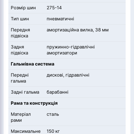
Розмір шин
275-14
Тип шин
пневматичні
Передня
амортизаційна вилка, 38 мм
підвіска
Задня
пружинно-гідравлічні
підвіска
амортизатори
Гальмівна система
Передні
дискові, гідравлічні
гальма
Задні гальма
барабанні
Рама та конструкція
Матеріал
сталь
рами
Максимальне
150 кг