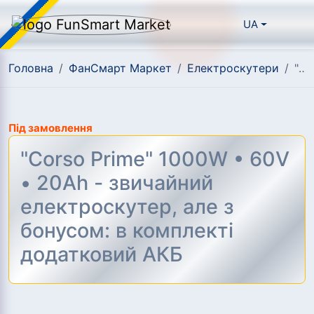
UA
Головна
/
ФанСмарт Маркет
/
Електроскутери
/
"Corso Prime" 1000W • 60V • 20Ah - звичайний електроскутер, але з бонусом: в комплекті додатковий АКБ
Під замовлення
"Corso Prime" 1000W • 60V
• 20Ah - звичайний
електроскутер, але з
бонусом: в комплекті
додатковий АКБ