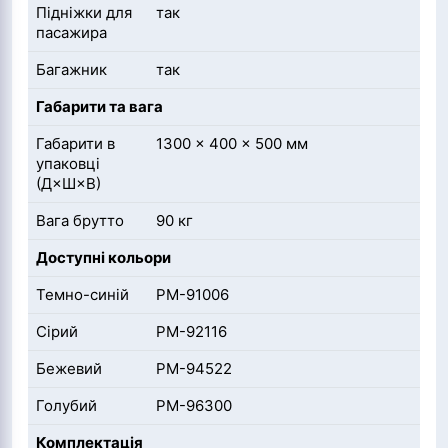
Підніжки для
так
пасажира
Багажник
так
Габарити та вага
Габарити в
1300 × 400 × 500 мм
упаковці
(Д×Ш×В)
Вага брутто
90 кг
Доступні кольори
Темно-синій
PM-91006
Сірий
PM-92116
Бежевий
PM-94522
Голубий
PM-96300
Комплектація