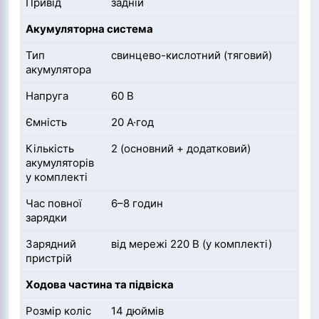
Привід
задній
Акумуляторна система
Тип
свинцево-кислотний (тяговий)
акумулятора
Напруга
60 В
Ємність
20 А·год
Кількість
2 (основний + додатковий)
акумуляторів
у комплекті
Час повної
6–8 годин
зарядки
Зарядний
від мережі 220 В (у комплекті)
пристрій
Ходова частина та підвіска
Розмір коліс
14 дюймів