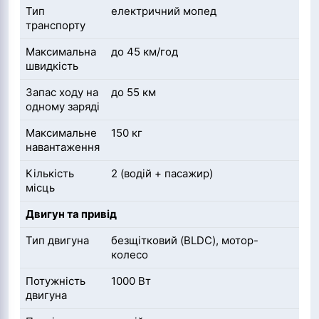
Тип
електричний мопед
транспорту
Максимальна
до 45 км/год
швидкість
Запас ходу на
до 55 км
одному заряді
Максимальне
150 кг
навантаження
Кількість
2 (водій + пасажир)
місць
Двигун та привід
Тип двигуна
безщітковий (BLDC), мотор-
колесо
Потужність
1000 Вт
двигуна