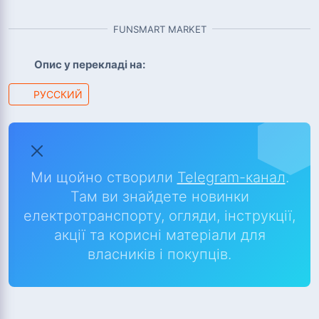
FUNSMART MARKET
Опис у перекладі на:
РУССКИЙ
Ми щойно створили
Telegram-канал
.
Там ви знайдете новинки
електротранспорту, огляди, інструкції,
акції та корисні матеріали для
власників і покупців.