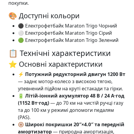
покупки.
🎨 Доступні кольори
⚫ Електрофетбайк Maraton Trigo Чорний
⚪ Електрофетбайк Maraton Trigo Сірий
🟢 Електрофетбайк Maraton Trigo Зелений
📋 Технічні характеристики
⭐ Основні характеристики
⚡
Потужний редукторний двигун 1200 Вт
— заднє мотор-колесо з високою тягою,
упевнений підйом на круті естакади та гірки.
🔋
Літій-іонний акумулятор 48 В / 24 А·год
(1152 Вт·год)
— до 70 км на чистій ручці газу
та до 100 км у режимі допомоги педалям
(PAS).
🛞
Широкі покришки 20″×4.0″ та передній
амортизатор
— природна амортизація,