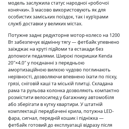
модель заслужила статус народної «робочої
конячки». Її масово використовують як для
особистих заміських поїздок, так і кур’єрами
служб доставки у великих містах.
Потужне заднє редукторне мотор-колесо на 1200
Вт забезпечує відмінну тягу — фетбайк упевнено
заїжджає на круті підйоми та естакади без
допомоги педалями. Широкі покришки Kenda
20″×4.0″ у поєднанні з передньою
амортизаційною вилкою чудово поглинають
нерівності, дозволяючи впевнено їхати по піску,
грязі, сніговій каші та міській плитці. Складана
рама та рульова колонка дозволяють компактно
розмістити велосипед у багажнику автомобіля
або зберігати в кутку квартири. У штатній
комплектації передбачені крила, потужна LED-
фара, сигнал, передній кошик і підніжка —
фетбайк готовий до експлуатації відразу після