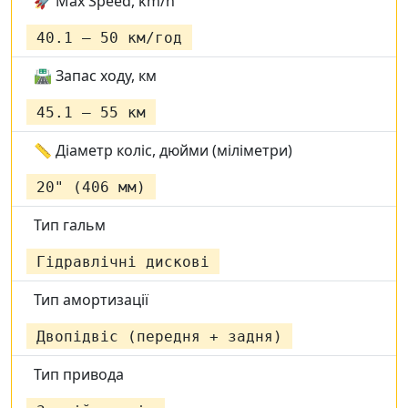
🚀 Max Speed, km/h
40.1 – 50 км/год
🛣️ Запас ходу, км
45.1 – 55 км
📏 Діаметр коліс, дюйми (міліметри)
20" (406 мм)
Тип гальм
Гідравлічні дискові
Тип амортизації
Двопідвіс (передня + задня)
Тип привода