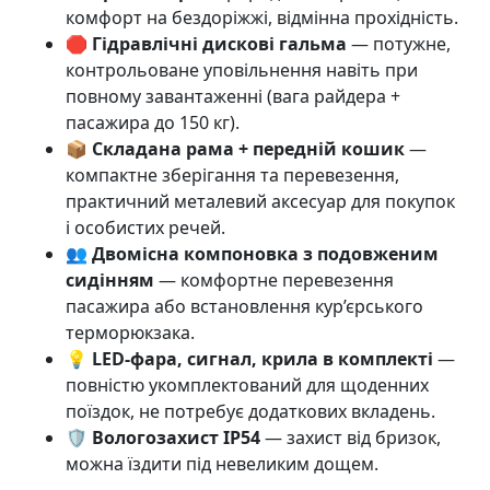
комфорт на бездоріжжі, відмінна прохідність.
🛑
Гідравлічні дискові гальма
— потужне,
контрольоване уповільнення навіть при
повному завантаженні (вага райдера +
пасажира до 150 кг).
📦
Складана рама + передній кошик
—
компактне зберігання та перевезення,
практичний металевий аксесуар для покупок
і особистих речей.
👥
Двомісна компоновка з подовженим
сидінням
— комфортне перевезення
пасажира або встановлення кур’єрського
терморюкзака.
💡
LED-фара, сигнал, крила в комплекті
—
повністю укомплектований для щоденних
поїздок, не потребує додаткових вкладень.
🛡️
Вологозахист IP54
— захист від бризок,
можна їздити під невеликим дощем.