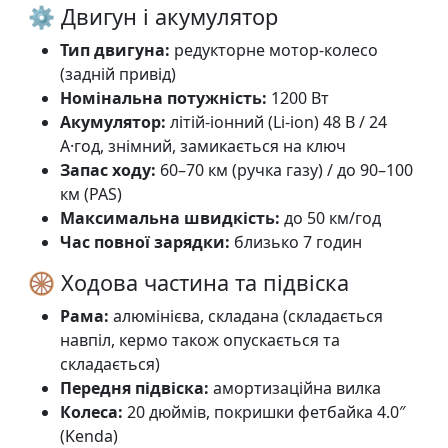
⚙️ Двигун і акумулятор
Тип двигуна:
редукторне мотор-колесо
(задній привід)
Номінальна потужність:
1200 Вт
Акумулятор:
літій-іонний (Li-ion) 48 В / 24
А·год, знімний, замикається на ключ
Запас ходу:
60–70 км (ручка газу) / до 90–100
км (PAS)
Максимальна швидкість:
до 50 км/год
Час повної зарядки:
близько 7 годин
🛞 Ходова частина та підвіска
Рама:
алюмінієва, складана (складається
навпіл, кермо також опускається та
складається)
Передня підвіска:
амортизаційна вилка
Колеса:
20 дюймів, покришки фетбайка 4.0″
(Kenda)