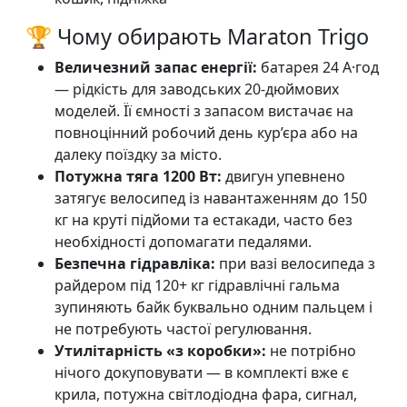
🏆 Чому обирають Maraton Trigo
Величезний запас енергії:
батарея 24 А·год
— рідкість для заводських 20-дюймових
моделей. Її ємності з запасом вистачає на
повноцінний робочий день кур’єра або на
далеку поїздку за місто.
Потужна тяга 1200 Вт:
двигун упевнено
затягує велосипед із навантаженням до 150
кг на круті підйоми та естакади, часто без
необхідності допомагати педалями.
Безпечна гідравліка:
при вазі велосипеда з
райдером під 120+ кг гідравлічні гальма
зупиняють байк буквально одним пальцем і
не потребують частої регулювання.
Утилітарність «з коробки»:
не потрібно
нічого докуповувати — в комплекті вже є
крила, потужна світлодіодна фара, сигнал,