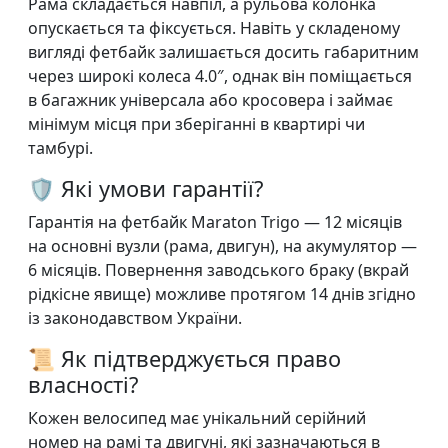
Рама складається навпіл, а рульова колонка
опускається та фіксується. Навіть у складеному
вигляді фетбайк залишається досить габаритним
через широкі колеса 4.0″, однак він поміщається
в багажник універсала або кросовера і займає
мінімум місця при зберіганні в квартирі чи
тамбурі.
🛡️ Які умови гарантії?
Гарантія на фетбайк Maraton Trigo — 12 місяців
на основні вузли (рама, двигун), на акумулятор —
6 місяців. Повернення заводського браку (вкрай
рідкісне явище) можливе протягом 14 днів згідно
із законодавством України.
📜 Як підтверджується право
власності?
Кожен велосипед має унікальний серійний
номер на рамі та двигуні, які зазначаються в