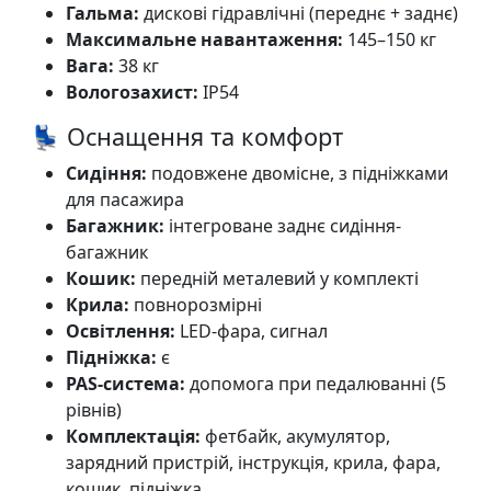
Гальма:
дискові гідравлічні (переднє + заднє)
Максимальне навантаження:
145–150 кг
Вага:
38 кг
Вологозахист:
IP54
💺 Оснащення та комфорт
Сидіння:
подовжене двомісне, з підніжками
для пасажира
Багажник:
інтегроване заднє сидіння-
багажник
Кошик:
передній металевий у комплекті
Крила:
повнорозмірні
Освітлення:
LED-фара, сигнал
Підніжка:
є
PAS-система:
допомога при педалюванні (5
рівнів)
Комплектація:
фетбайк, акумулятор,
зарядний пристрій, інструкція, крила, фара,
кошик, підніжка