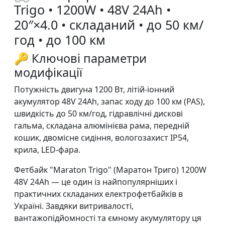
Trigo • 1200W • 48V 24Ah •
20″×4.0 • складаний • до 50 км/
год • до 100 км
🔑 Ключові параметри
модифікації
Потужність двигуна 1200 Вт, літій-іонний
акумулятор 48V 24Ah, запас ходу до 100 км (PAS),
швидкість до 50 км/год, гідравлічні дискові
гальма, складана алюмінієва рама, передній
кошик, двомісне сидіння, вологозахист IP54,
крила, LED-фара.
Фетбайк "Maraton Trigo" (Маратон Триго) 1200W
48V 24Ah — це один із найпопулярніших і
практичних складаних електрофетбайків в
Україні. Завдяки витривалості,
вантажопідйомності та ємному акумулятору ця