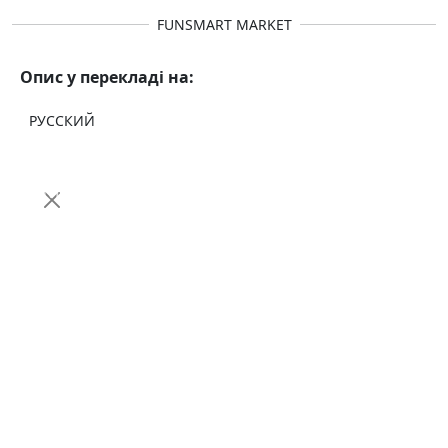
FUNSMART MARKET
Опис у перекладі на:
РУССКИЙ
Ми щойно створили
Telegram-канал
.
Там ви знайдете новинки
електротранспорту, огляди, інструкції,
акції та корисні матеріали для
власників і покупців.