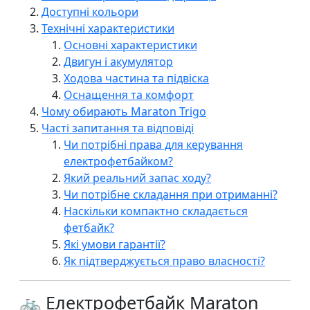
Доступні кольори
Технічні характеристики
Основні характеристики
Двигун і акумулятор
Ходова частина та підвіска
Оснащення та комфорт
Чому обирають Maraton Trigo
Часті запитання та відповіді
Чи потрібні права для керування
електрофетбайком?
Який реальний запас ходу?
Чи потрібне складання при отриманні?
Наскільки компактно складається
фетбайк?
Які умови гарантії?
Як підтверджується право власності?
🚲 Електрофетбайк Maraton