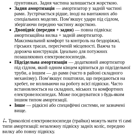
ґрунтовках. Задня частина залишається жорсткою.
Задня амортизація
— амортизатор у задній частині
рами. Зустрічається рідше, іноді на вантажних або
спеціальних моделях. Пом’якшує удари під сідлом,
зберігаючи передню частину жорсткою.
Двопідвіс (передня + задня)
— повна підвіска:
амортизаційна вилка + задній амортизатор.
Максимальний комфорт та контроль на бездоріжжі,
гірських трасах, пересіченій місцевості. Важча та
дорожча конструкція. Ідеально для потужних
позашляхових електровелосипедів.
Підсідельна амортизація
— додатковий амортизатор
під сідлом, який одним кінцем кріпиться до підсідельної
труби, а іншим — до рами (часто в районі складного
механізму). Пом’якшує поштовхи, що передаються на
хребет, не впливаючи на роботу всієї підвіски. Часто
встановлюється на складних, міських та комфортних
електровелосипедах. Може поєднуватися з будь-яким
іншим типом амортизації.
Інше
— рідкісні або специфічні системи, не зазначені
вище.
🛴 Триколісні електровелосипеди (трайки) можуть мати ті самі
типи амортизації: незалежну підвіску задніх коліс, передню
вилку або повну підвіску.