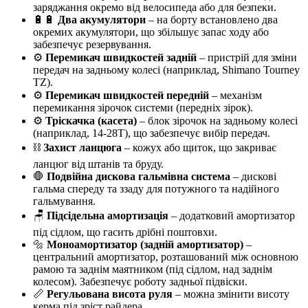
заряджання окремо від велосипеда або для безпеки.
🔋🔋
Два акумулятори
– на борту встановлено два
окремих акумулятори, що збільшує запас ходу або
забезпечує резервування.
⚙️
Перемикач швидкостей задній
– пристрій для зміни
передач на задньому колесі (наприклад, Shimano Tourney
TZ).
⚙️
Перемикач швидкостей передній
– механізм
перемикання зірочок системи (передніх зірок).
⚙️
Тріскачка (касета)
– блок зірочок на задньому колесі
(наприклад, 14-28Т), що забезпечує вибір передач.
⛓️
Захист ланцюга
– кожух або щиток, що закриває
ланцюг від штанів та бруду.
🛑
Подвійна дискова гальмівна система
– дискові
гальма спереду та ззаду для потужного та надійного
гальмування.
🪑
Підсідельна амортизація
– додатковий амортизатор
під сідлом, що гасить дрібні поштовхи.
🔩
Моноамортизатор (задній амортизатор)
–
центральний амортизатор, розташований між основною
рамою та заднім маятником (під сідлом, над заднім
колесом). Забезпечує роботу задньої підвіски.
📏
Регульована висота руля
– можна змінити висоту
керма під зріст райдера.