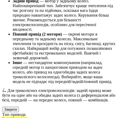
Задній привід
— мотор у задньому колесі.
Найпоширеніший тип. Забезпечує краще зчеплення під
час розгону та на підйомах, оскільки вага їздця
природно навантажує заднє колесо. Керування більш
звичне. Рекомендується для більшості
електровелосипедів, особливо для пересіченої
місцевості.
Повний привід (2 мотори)
— окремі мотори в
передньому та задньому колесах. Максимальне
зчеплення та прохідність на піску, снігу, багнюці, крутих
схилах. Найкращий вибір для потужних позашляхових
(фетбайків) та екстремальних моделей. Важчий і
зазвичай дорожчий.
Інше
— нестандартне компонування (наприклад,
середній мотор із ланцюговим приводом на заднє
колесо, або привод на одне/обидва задніх колеса
триколісного велосипеда). Вибирайте, якщо ваша
модель не підпадає під передній/задній/повний привід.
🛴 Для триколісних електровелосипедів: задній привід може
бути на одне або на обидва задніх колеса (з диференціалом або
без), передній — на переднє колесо, повний — комбінація.
Закрити
Тип привода