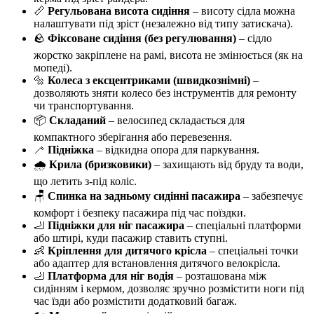
📏
Регульована висота сидіння
– висоту сідла можна
налаштувати під зріст (незалежно від типу затискача).
🪨
Фіксоване сидіння (без регулювання)
– сідло
жорстко закріплене на рамі, висота не змінюється (як на
мопеді).
🔩
Колеса з ексцентриками (швидкознімні)
–
дозволяють зняти колесо без інструментів для ремонту
чи транспортування.
📦
Складаний
– велосипед складається для
компактного зберігання або перевезення.
🦯
Підніжка
– відкидна опора для паркування.
🌧️
Крила (бризковики)
– захищають від бруду та води,
що летить з-під коліс.
🪑
Спинка на задньому сидінні пасажира
– забезпечує
комфорт і безпеку пасажира під час поїздки.
🦶
Підніжки для ніг пасажира
– спеціальні платформи
або штирі, куди пасажир ставить ступні.
👶
Кріплення для дитячого крісла
– спеціальні точки
або адаптер для встановлення дитячого велокрісла.
🦶
Платформа для ніг водія
– розташована між
сидінням і кермом, дозволяє зручно розмістити ноги під
час їзди або розмістити додатковий багаж.