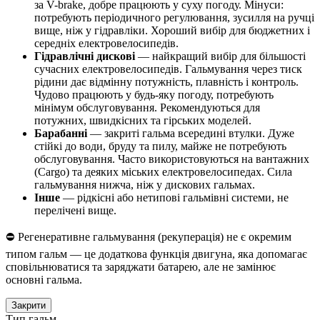
за V-brake, добре працюють у суху погоду. Мінуси:
потребують періодичного регулювання, зусилля на ручці
вище, ніж у гідравліки. Хороший вибір для бюджетних і
середніх електровелосипедів.
Гідравлічні дискові
— найкращий вибір для більшості
сучасних електровелосипедів. Гальмування через тиск
рідини дає відмінну потужність, плавність і контроль.
Чудово працюють у будь-яку погоду, потребують
мінімум обслуговування. Рекомендуються для
потужних, швидкісних та гірських моделей.
Барабанні
— закриті гальма всередині втулки. Дуже
стійкі до води, бруду та пилу, майже не потребують
обслуговування. Часто використовуються на вантажних
(Cargo) та деяких міських електровелосипедах. Сила
гальмування нижча, ніж у дискових гальмах.
Інше
— рідкісні або нетипові гальмівні системи, не
перелічені вище.
⛔ Регенеративне гальмування (рекуперація) не є окремим
типом гальм — це додаткова функція двигуна, яка допомагає
сповільнюватися та заряджати батарею, але не замінює
основні гальма.
Закрити
Тип гальм