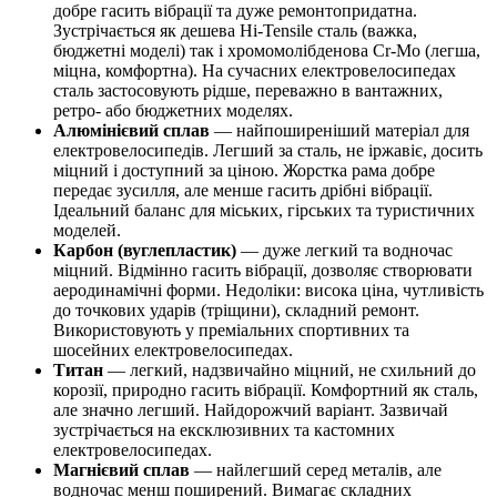
добре гасить вібрації та дуже ремонтопридатна.
Зустрічається як дешева Hi‑Tensile сталь (важка,
бюджетні моделі) так і хромомолібденова Cr‑Mo (легша,
міцна, комфортна). На сучасних електровелосипедах
сталь застосовують рідше, переважно в вантажних,
ретро‑ або бюджетних моделях.
Алюмінієвий сплав
— найпоширеніший матеріал для
електровелосипедів. Легший за сталь, не іржавіє, досить
міцний і доступний за ціною. Жорстка рама добре
передає зусилля, але менше гасить дрібні вібрації.
Ідеальний баланс для міських, гірських та туристичних
моделей.
Карбон (вуглепластик)
— дуже легкий та водночас
міцний. Відмінно гасить вібрації, дозволяє створювати
аеродинамічні форми. Недоліки: висока ціна, чутливість
до точкових ударів (тріщини), складний ремонт.
Використовують у преміальних спортивних та
шосейних електровелосипедах.
Титан
— легкий, надзвичайно міцний, не схильний до
корозії, природно гасить вібрації. Комфортний як сталь,
але значно легший. Найдорожчий варіант. Зазвичай
зустрічається на ексклюзивних та кастомних
електровелосипедах.
Магнієвий сплав
— найлегший серед металів, але
водночас менш поширений. Вимагає складних