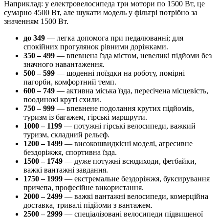
Наприклад: у електровелосипеда три мотори по 1500 Вт, це
сумарно 4500 Вт, але шукати модель у фільтрі потрібно за
значенням 1500 Вт.
до 349
— легка допомога при педалюванні; для
спокійних прогулянок рівними доріжками.
350 – 499
— впевнена їзда містом, невеликі підйоми без
значного навантаження.
500 – 599
— щоденні поїздки на роботу, помірні
пагорби, комфортний темп.
600 – 749
— активна міська їзда, пересічена місцевість,
поодинокі круті схили.
750 – 999
— впевнене подолання крутих підйомів,
туризм із багажем, гірські маршрути.
1000 – 1199
— потужні гірські велосипеди, важкий
туризм, складний рельєф.
1200 – 1499
— високошвидкісні моделі, агресивне
бездоріжжя, спортивна їзда.
1500 – 1749
— дуже потужні всюдиходи, фетбайки,
важкі вантажні завдання.
1750 – 1999
— екстремальне бездоріжжя, буксирування
причепа, професійне використання.
2000 – 2499
— важкі вантажні велосипеди, комерційна
доставка, тривалі підйоми з вантажем.
2500 – 2999
— спеціалізовані велосипеди підвищеної