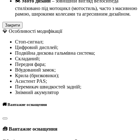
🏍️
Мото дизайн
– зовнішній вигляд велосипеда
стилізовано під мотоцикл (мотостиль), часто з масивною
рамою, широкими колесами та агресивним дизайном.
Закрити
💎 Особливості модифікації
Стоп-сигнал;
Цифровий дисплей;
Подвійна дискова гальмівна система;
Складаний;
Передня фара;
Вбудований замок;
Крила (бризковики);
Асистент PAS;
Перемикач швидкостей задній;
Знімний акумулятор
🚚 Вантажне оснащення
🧰 Вантажне оснащення