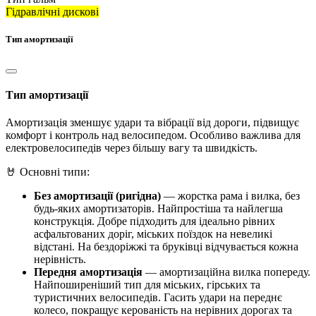
Гідравлічні дискові
Тип амортизації
Тип амортизації
Амортизація зменшує удари та вібрації від дороги, підвищує
комфорт і контроль над велосипедом. Особливо важлива для
електровелосипедів через більшу вагу та швидкість.
🤘 Основні типи:
Без амортизації (ригідна)
— жорстка рама і вилка, без
будь-яких амортизаторів. Найпростіша та найлегша
конструкція. Добре підходить для ідеально рівних
асфальтованих доріг, міських поїздок на невеликі
відстані. На бездоріжжі та бруківці відчувається кожна
нерівність.
Передня амортизація
— амортизаційна вилка попереду.
Найпоширеніший тип для міських, гірських та
туристичних велосипедів. Гасить удари на переднє
колесо, покращує керованість на нерівних дорогах та