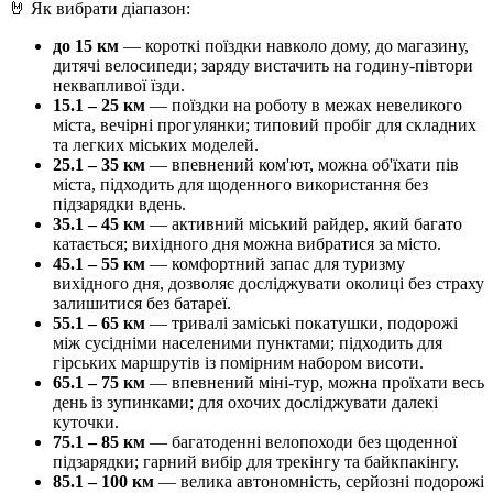
🤘 Як вибрати діапазон:
до 15 км
— короткі поїздки навколо дому, до магазину,
дитячі велосипеди; заряду вистачить на годину-півтори
неквапливої їзди.
15.1 – 25 км
— поїздки на роботу в межах невеликого
міста, вечірні прогулянки; типовий пробіг для складних
та легких міських моделей.
25.1 – 35 км
— впевнений ком'ют, можна об'їхати пів
міста, підходить для щоденного використання без
підзарядки вдень.
35.1 – 45 км
— активний міський райдер, який багато
катається; вихідного дня можна вибратися за місто.
45.1 – 55 км
— комфортний запас для туризму
вихідного дня, дозволяє досліджувати околиці без страху
залишитися без батареї.
55.1 – 65 км
— тривалі заміські покатушки, подорожі
між сусідніми населеними пунктами; підходить для
гірських маршрутів із помірним набором висоти.
65.1 – 75 км
— впевнений міні-тур, можна проїхати весь
день із зупинками; для охочих досліджувати далекі
куточки.
75.1 – 85 км
— багатоденні велопоходи без щоденної
підзарядки; гарний вибір для трекінгу та байкпакінгу.
85.1 – 100 км
— велика автономність, серйозні подорожі