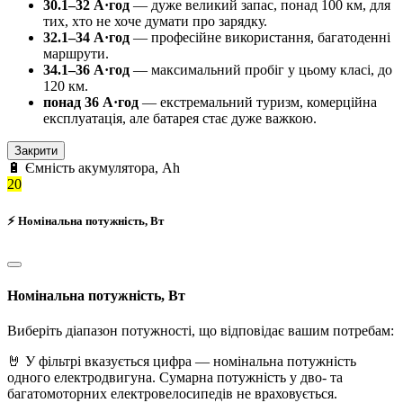
30.1–32 А·год
— дуже великий запас, понад 100 км, для
тих, хто не хоче думати про зарядку.
32.1–34 А·год
— професійне використання, багатоденні
маршрути.
34.1–36 А·год
— максимальний пробіг у цьому класі, до
120 км.
понад 36 А·год
— екстремальний туризм, комерційна
експлуатація, але батарея стає дуже важкою.
Закрити
🔋 Ємність акумулятора, Ah
20
⚡ Номінальна потужність, Вт
Номінальна потужність, Вт
Виберіть діапазон потужності, що відповідає вашим потребам:
🤘 У фільтрі вказується цифра — номінальна потужність
одного електродвигуна. Сумарна потужність у дво- та
багатомоторних електровелосипедів не враховується.