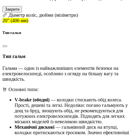
Закрити
📏 Діаметр коліс, дюйми (міліметри)
20" (406 мм)
Тип гальм
Тип гальм
Гальма — один із найважливіших елементів безпеки на
електровелосипеді, особливо з огляду на більшу вагу та
швидкість.
🤘 Основні типи:
V-brake (ободні)
— колодки стискають обід колеса.
Прості, дешеві та легкі. Недоліки: погано гальмують у
дощ та бруд, зношують обід, не рекомендуються для
потужних електровелосипедів. Підходять для легких
міських моделей із невеликою швидкістю.
Механічні дискові
— гальмівний диск на втулці,
колодки притискаються тросиком. Значно ефективніші