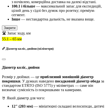
з ночівлею, комерційна доставка на далекі відстані.
100.1 і більше
— максимальний запас для експедицій,
цілий день у сідлі без думок про розетку; преміум-
сегмент.
Інше
— нестандартна дальність, не вказана вище.
Закрити
🛣️ Запас ходу, км
55.1 – 65 км
📏 Діаметр коліс, дюйми (міліметри)
Діаметр коліс, дюйми
Розмір у дюймах — це
приблизний зовнішній діаметр
покришки
. У дужках наведено
посадковий діаметр обода
за
стандартом ETRTO (ISO 5775) у міліметрах — саме він
визначає сумісність із покришками та камерами.
🤘 Який діаметр для чого:
12" (203 мм)
— мініатюрні складані велосипеди, дитячі