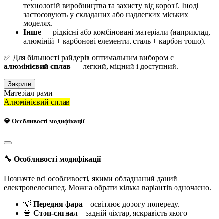
технологій виробництва та захисту від корозії. Іноді
застосовують у складаних або надлегких міських
моделях.
Інше
— рідкісні або комбіновані матеріали (наприклад,
алюміній + карбонові елементи, сталь + карбон тощо).
✅ Для більшості райдерів оптимальним вибором є
алюмінієвий сплав
— легкий, міцний і доступний.
Закрити
Матеріал рами
Алюмінієвий сплав
💎 Особливості модифікації
🔧 Особливості модифікації
Позначте всі особливості, якими обладнаний даний
електровелосипед. Можна обрати кілька варіантів одночасно.
💡
Передня фара
– освітлює дорогу попереду.
🚨
Стоп-сигнал
– задній ліхтар, яскравість якого