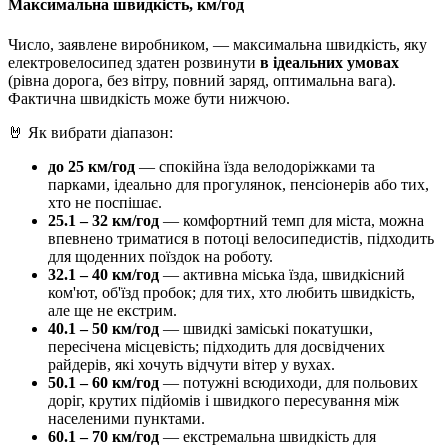
Максимальна швидкість, км/год
Число, заявлене виробником, — максимальна швидкість, яку
електровелосипед здатен розвинути
в ідеальних умовах
(рівна дорога, без вітру, повний заряд, оптимальна вага).
Фактична швидкість може бути нижчою.
🤘 Як вибрати діапазон:
до 25 км/год
— спокійна їзда велодоріжками та
парками, ідеально для прогулянок, пенсіонерів або тих,
хто не поспішає.
25.1 – 32 км/год
— комфортний темп для міста, можна
впевнено триматися в потоці велосипедистів, підходить
для щоденних поїздок на роботу.
32.1 – 40 км/год
— активна міська їзда, швидкісний
ком'ют, об'їзд пробок; для тих, хто любить швидкість,
але ще не екстрим.
40.1 – 50 км/год
— швидкі заміські покатушки,
пересічена місцевість; підходить для досвідчених
райдерів, які хочуть відчути вітер у вухах.
50.1 – 60 км/год
— потужні всюдиходи, для польових
доріг, крутих підйомів і швидкого пересування між
населеними пунктами.
60.1 – 70 км/год
— екстремальна швидкість для