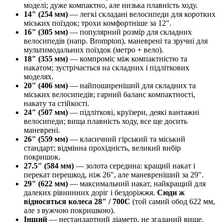
моделі; дуже компактно, але низька плавність ходу.
14" (254 мм)
— легкі складані велосипеди для коротких
міських поїздок; трохи комфортніше за 12".
16" (305 мм)
— популярний розмір для складних
велосипедів (напр. Brompton), маневрені та зручні для
мультимодальних поїздок (метро + вело).
18" (355 мм)
— компроміс між компактністю та
накатом; зустрічається на складних і підліткових
моделях.
20" (406 мм)
— найпоширеніший для складних та
міських велосипедів; гарний баланс компактності,
накату та стійкості.
24" (507 мм)
— підліткові, круїзери, деякі вантажні
велосипеди; вища плавність ходу, все ще досить
маневрені.
26" (559 мм)
— класичний гірський та міський
стандарт; відмінна прохідність, великий вибір
покришок.
27.5" (584 мм)
— золота середина: кращий накат і
перекат перешкод, ніж 26", але маневреніший за 29".
29" (622 мм)
— максимальний накат, найкращий для
далеких рівнинних доріг і бездоріжжя.
Сюди ж
відносяться колеса 28" / 700C
(той самий обод 622 мм,
але з вужчою покришкою).
Інший
— нестандартний діаметр, не згаданий вище.