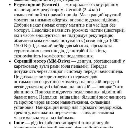
Редукторний (Geared)
— мотор-колесо з внутрішнім
планетарним редуктором. Легший (2–4 кг) і
компактніший за прямий привід. Має кращий крутний
момент на низьких обертах, впевнено долає підйоми.
Добрий накат (немає опору магнітів під час їзди без
мотору). Недоліки: наявність рухомих частин (шестерні),
які з часом зношуються; не підтримує рекуперацію;
обмежена максимальна потужність (зазвичай до 1000–
1500 Вт). Ідеальний вибір для міських, гірських та
туристичних велосипедів, де потрібні легкість,
економічність і комфортне педалювання.
Середній мотор (Mid‑Drive)
— двигун, розташований у
каретковому вузлі рами (біля педалей). Передає
потужність через ланцюг і систему передач велосипеда.
Це дозволяє використовувати передачі для
оптимального крутного моменту: на низькій передачі
легко долати круті підйоми, на високій — швидко їхати
рівниною. Природне відчуття педалювання, відмінний
баланс ваги. Недоліки: вища ціна, більший знос ланцюга
та зірочок через високе навантаження, складніша
установка. Найкращий вибір для гірського бездоріжжя,
трекінгу, вантажних перевезень — там, де важлива
максимальна тяга на підйомах.
Інше
— рідкісні або нестандартні типи двигунів
(наприклад, підвісний двигун, фрикційний привід