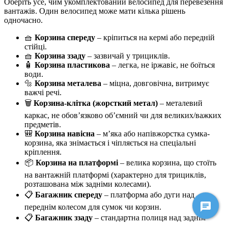
Оберіть усе, чим укомплектований велосипед для перевезення
вантажів. Один велосипед може мати кілька рішень
одночасно.
🧺
Корзина спереду
– кріпиться на кермі або передній
стійці.
🧺
Корзина ззаду
– зазвичай у трициклів.
🧴
Корзина пластикова
– легка, не іржавіє, не боїться
води.
🔩
Корзина металева
– міцна, довговічна, витримує
важчі речі.
🗑️
Корзина-клітка (жорсткий метал)
– металевий
каркас, не обов’язково об’ємний чи для великих/важких
предметів.
🎒
Корзина навісна
– м’яка або напівжорстка сумка-
корзина, яка знімається і чіпляється на спеціальні
кріплення.
📦
Корзина на платформі
– велика корзина, що стоїть
на вантажній платформі (характерно для трициклів,
розташована між задніми колесами).
📋
Багажник спереду
– платформа або дуги над
переднім колесом для сумок чи корзин.
📋
Багажник ззаду
– стандартна полиця над заднім