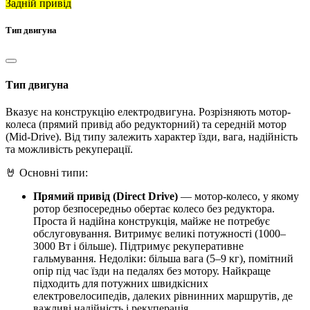
Задній привід
Тип двигуна
Тип двигуна
Вказує на конструкцію електродвигуна. Розрізняють мотор-
колеса (прямий привід або редукторний) та середній мотор
(Mid‑Drive). Від типу залежить характер їзди, вага, надійність
та можливість рекуперації.
🤘 Основні типи:
Прямий привід (Direct Drive)
— мотор-колесо, у якому
ротор безпосередньо обертає колесо без редуктора.
Проста й надійна конструкція, майже не потребує
обслуговування. Витримує великі потужності (1000–
3000 Вт і більше). Підтримує рекуперативне
гальмування. Недоліки: більша вага (5–9 кг), помітний
опір під час їзди на педалях без мотору. Найкраще
підходить для потужних швидкісних
електровелосипедів, далеких рівнинних маршрутів, де
важливі надійність і рекуперація.