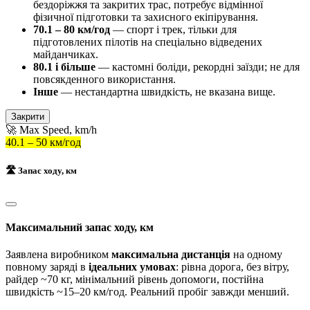
бездоріжжя та закритих трас, потребує відмінної
фізичної підготовки та захисного екіпірування.
70.1 – 80 км/год
— спорт і трек, тільки для
підготовлених пілотів на спеціально відведених
майданчиках.
80.1 і більше
— кастомні боліди, рекордні заїзди; не для
повсякденного використання.
Інше
— нестандартна швидкість, не вказана вище.
Закрити
🚀 Max Speed, km/h
40.1 – 50 км/год
🛣️ Запас ходу, км
Максимальний запас ходу, км
Заявлена виробником
максимальна дистанція
на одному
повному заряді в
ідеальних умовах
: рівна дорога, без вітру,
райдер ~70 кг, мінімальний рівень допомоги, постійна
швидкість ~15–20 км/год. Реальний пробіг завжди менший.