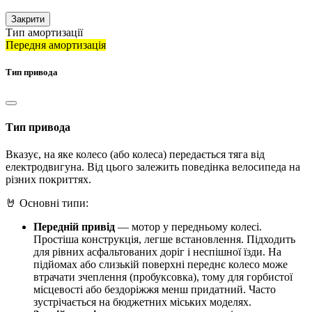
Закрити
Тип амортизації
Передня амортизація
Тип привода
Тип привода
Вказує, на яке колесо (або колеса) передається тяга від
електродвигуна. Від цього залежить поведінка велосипеда на
різних покриттях.
🤘 Основні типи:
Передній привід
— мотор у передньому колесі.
Простіша конструкція, легше встановлення. Підходить
для рівних асфальтованих доріг і неспішної їзди. На
підйомах або слизькій поверхні переднє колесо може
втрачати зчеплення (пробуксовка), тому для горбистої
місцевості або бездоріжжя менш придатний. Часто
зустрічається на бюджетних міських моделях.