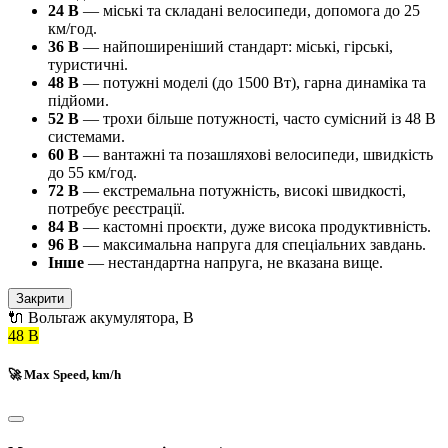
24 В
— міські та складані велосипеди, допомога до 25
км/год.
36 В
— найпоширеніший стандарт: міські, гірські,
туристичні.
48 В
— потужні моделі (до 1500 Вт), гарна динаміка та
підйоми.
52 В
— трохи більше потужності, часто сумісний із 48 В
системами.
60 В
— вантажні та позашляхові велосипеди, швидкість
до 55 км/год.
72 В
— екстремальна потужність, високі швидкості,
потребує реєстрації.
84 В
— кастомні проєкти, дуже висока продуктивність.
96 В
— максимальна напруга для спеціальних завдань.
Інше
— нестандартна напруга, не вказана вище.
Закрити
🔌 Вольтаж акумулятора, В
48 В
🚀 Max Speed, km/h