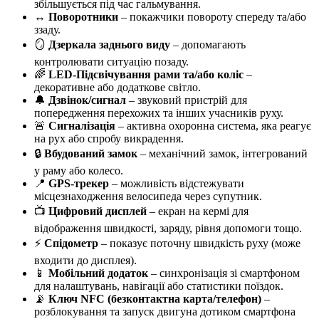
збільшується під час гальмування.
↔️
Поворотники
– покажчики повороту спереду та/або
ззаду.
🪞
Дзеркала заднього виду
– допомагають
контролювати ситуацію позаду.
🌈
LED-Підсвічування рами та/або коліс
–
декоративне або додаткове світло.
🔔
Дзвінок/сигнал
– звуковий пристрій для
попередження перехожих та інших учасників руху.
🚨
Сигналізація
– активна охоронна система, яка реагує
на рух або спробу викрадення.
🔒
Вбудований замок
– механічний замок, інтегрований
у раму або колесо.
📍
GPS-трекер
– можливість відстежувати
місцезнаходження велосипеда через супутник.
📺
Цифровий дисплей
– екран на кермі для
відображення швидкості, заряду, рівня допомоги тощо.
⚡
Спідометр
– показує поточну швидкість руху (може
входити до дисплея).
📱
Мобільний додаток
– синхронізація зі смартфоном
для налаштувань, навігації або статистики поїздок.
📡
Ключ NFC (безконтактна карта/телефон)
–
розблокування та запуск двигуна дотиком смартфона