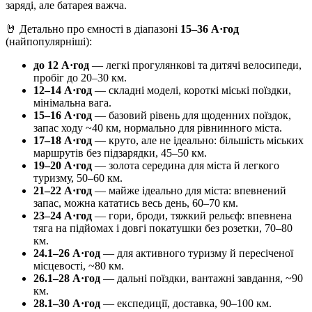
заряді, але батарея важча.
🤘 Детально про ємності в діапазоні
15–36 А·год
(найпопулярніші):
до 12 А·год
— легкі прогулянкові та дитячі велосипеди,
пробіг до 20–30 км.
12–14 А·год
— складні моделі, короткі міські поїздки,
мінімальна вага.
15–16 А·год
— базовий рівень для щоденних поїздок,
запас ходу ~40 км, нормально для рівнинного міста.
17–18 А·год
— круто, але не ідеально: більшість міських
маршрутів без підзарядки, 45–50 км.
19–20 А·год
— золота середина для міста й легкого
туризму, 50–60 км.
21–22 А·год
— майже ідеально для міста: впевнений
запас, можна кататись весь день, 60–70 км.
23–24 А·год
— гори, броди, тяжкий рельєф: впевнена
тяга на підйомах і довгі покатушки без розетки, 70–80
км.
24.1–26 А·год
— для активного туризму й пересіченої
місцевості, ~80 км.
26.1–28 А·год
— дальні поїздки, вантажні завдання, ~90
км.
28.1–30 А·год
— експедиції, доставка, 90–100 км.