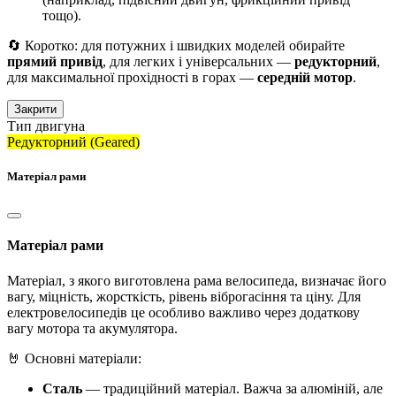
тощо).
🔄 Коротко: для потужних і швидких моделей обирайте
прямий привід
, для легких і універсальних —
редукторний
,
для максимальної прохідності в горах —
середній мотор
.
Закрити
Тип двигуна
Редукторний (Geared)
Матеріал рами
Матеріал рами
Матеріал, з якого виготовлена рама велосипеда, визначає його
вагу, міцність, жорсткість, рівень віброгасіння та ціну. Для
електровелосипедів це особливо важливо через додаткову
вагу мотора та акумулятора.
🤘 Основні матеріали:
Сталь
— традиційний матеріал. Важча за алюміній, але