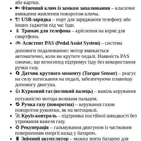
або картки.
🔑
Фізичний ключ із замком запалювання
– класичне
вмикання живлення поворотом ключа.
🔌
USB-зарядка
– порт для заряджання телефону або
інших ґаджетів під час їзди.
📱
Тримач для телефона
– кріплення на кермі для
смартфона.
🚲
Асистент PAS (Pedal Assist System)
– система
допомоги педалюванню: мотор вмикається
автоматично, коли ви крутите педалі. Наявність PAS
означає, що велосипед підтримує їзду без використання
ручки газу.
🔄
Датчик крутного моменту (Torque Sensor)
– реагує
на силу натискання на педалі, забезпечуючи плавнішу
допомогу двигуна.
👍
Курковий газ (великий палець)
– важіль керування
потужністю мотора великим пальцем.
🔁
Ручка газу (поворотна)
– керування газом
поворотом рукоятки, як на мотоциклі.
🚀
Круїз-контроль
– підтримка постійної швидкості без
утримання важеля газу.
♻️
Рекуперація
– гальмування двигуном із частковим
поверненням енергії назад у батарею.
🔋
Знімний акумулятор
– можна зняти батарею для