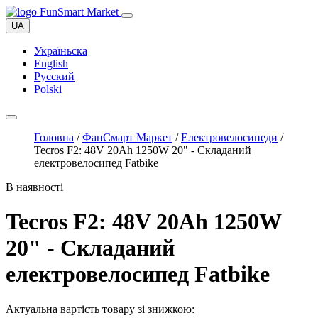
UA
Україньска
English
Русский
Polski
Головна
/
ФанСмарт Маркет
/
Електровелосипеди
/
Tecros F2: 48V 20Ah 1250W 20" - Складаний
електровелосипед Fatbike
В наявності
Tecros F2: 48V 20Ah 1250W
20" - Складаний
електровелосипед Fatbike
Актуальна вартість товару зі знижкою: