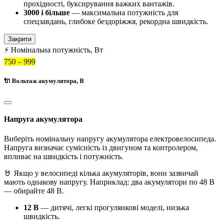
прохідності, буксирування важких вантажів.
3000 і більше
— максимальна потужність для
спецзавдань, глибоке бездоріжжя, рекордна швидкість.
Закрити
⚡ Номінальна потужність, Вт
750 – 999
🔌 Вольтаж акумулятора, В
Напруга акумулятора
Виберіть номінальну напругу акумулятора електровелосипеда.
Напруга визначає сумісність із двигуном та контролером,
впливає на швидкість і потужність.
🤘 Якщо у велосипеді кілька акумуляторів, вони зазвичай
мають однакову напругу. Наприклад: два акумулятори по 48 В
— обирайте 48 В.
12 В
— дитячі, легкі прогулянкові моделі, низька
швидкість.