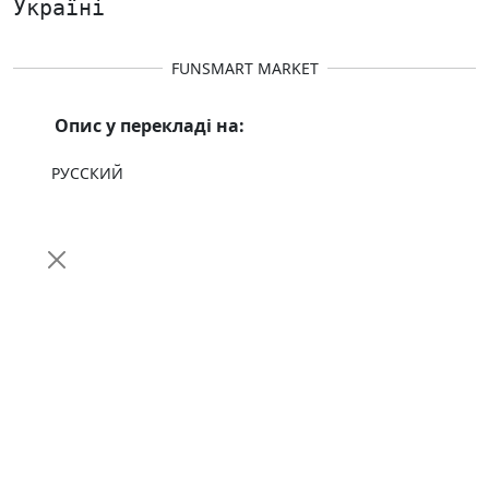
Україні
FUNSMART MARKET
Опис у перекладі на:
РУССКИЙ
Ми щойно створили
Telegram-канал
.
Там ви знайдете новинки
електротранспорту, огляди, інструкції,
акції та корисні матеріали для
власників і покупців.