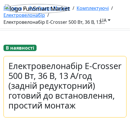
Головна
/
ФанСмарт Маркет
/
Комплектуючі
/
Електровелонабір
/
UA
Електровелонабір E-Crosser 500 Вт, 36 В, 13 А/год (задній редукторний) готовий до встановлення, простий монтаж
В наявності
Електровелонабір E-Crosser
500 Вт, 36 В, 13 А/год
(задній редукторний)
готовий до встановлення,
простий монтаж