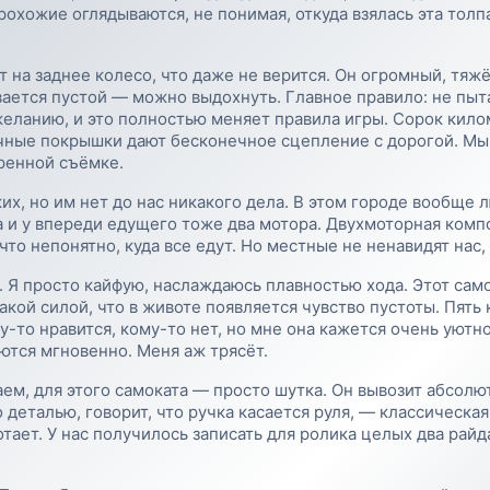
Прохожие оглядываются, не понимая, откуда взялась эта толп
ёт на заднее колесо, что даже не верится. Он огромный, тя
ается пустой — можно выдохнуть. Главное правило: не пыта
желанию, и это полностью меняет правила игры. Сорок кило
чные покрышки дают бесконечное сцепление с дорогой. Мы 
оренной съёмке.
х, но им нет до нас никакого дела. В этом городе вообще л
а и у впереди едущего тоже два мотора. Двухмоторная комп
что непонятно, куда все едут. Но местные не ненавидят нас, 
. Я просто кайфую, наслаждаюсь плавностью хода. Этот само
акой силой, что в животе появляется чувство пустоты. Пять 
у-то нравится, кому-то нет, но мне она кажется очень уютн
ются мгновенно. Меня аж трясёт.
ем, для этого самоката — просто шутка. Он вывозит абсолю
о деталью, говорит, что ручка касается руля, — классическа
ает. У нас получилось записать для ролика целых два райда