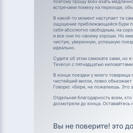
поэтому прошу всех ехать медленно
встречаем помеху на переходе, об
В какой-то момент наступает та сам
ощущение приближающейся бури при
себя абсолютно свободным, на соро
и все они по-своему хороши. Но им
чистую, уверенную, успешную поезд
идеально.
Судите об этом самокате сами, но я
Teverun с пятнадцатью киловаттами
В конце поездки у моего товарища п
чистейший вилли, ловко объезжает п
Говорю: «Бери, не пожалеешь. Это з
Отдельная благодарность всем, кто
досмотрели до конца. Оставайтесь 
Вы не поверите! это д