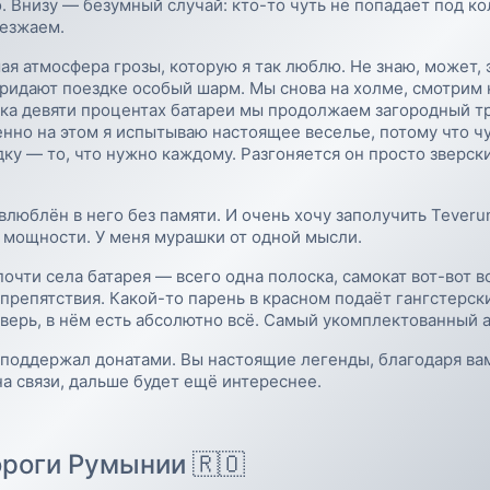
. Внизу — безумный случай: кто-то чуть не попадает под к
ъезжаем.
ая атмосфера грозы, которую я так люблю. Не знаю, может, э
дают поездке особый шарм. Мы снова на холме, смотрим на
ка девяти процентах батареи мы продолжаем загородный тр
енно на этом я испытываю настоящее веселье, потому что чу
ку — то, что нужно каждому. Разгоняется он просто зверск
 влюблён в него без памяти. И очень хочу заполучить Teve
 мощности. У меня мурашки от одной мысли.
очти села батарея — всего одна полоска, самокат вот-вот в
репятствия. Какой-то парень в красном подаёт гангстерски
верь, в нём есть абсолютно всё. Самый укомплектованный ап
 поддержал донатами. Вы настоящие легенды, благодаря вам 
на связи, дальше будет ещё интереснее.
ороги Румынии 🇷🇴