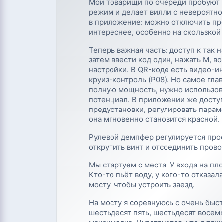
Мои товарищи по очереди пробуют 
режим и делает вилли с невероятно
в приложение: можно отключить пр
интереснее, особенно на скользкой
Теперь важная часть: доступ к так
затем ввести код один, нажать М, в
настройки. В QR-коде есть видео-и
круиз-контроль (P08). Но самое гл
полную мощность, нужно использова
потенциал. В приложении же доступ
предустановки, регулировать парам
она мгновенно становится красной.
Рулевой демпфер регулируется прос
открутить винт и отсоединить пров
Мы стартуем с места. У входа на п
Кто-то пьёт воду, у кого-то отказа
мосту, чтобы устроить заезд.
На мосту я соревнуюсь с очень быс
шестьдесят пять, шестьдесят восемь