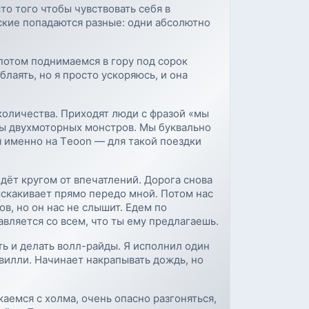
о того чтобы чувствовать себя в
йские попадаются разные: одни абсолютно
потом поднимаемся в гору под сорок
лаять, но я просто ускоряюсь, и она
количества. Приходят люди с фразой «мы
ны двухмоторных монстров. Мы буквально
ня именно на Тeoon — для такой поездки
дёт кругом от впечатлений. Дорога снова
выскакивает прямо передо мной. Потом нас
ов, но он нас не слышит. Едем по
авляется со всем, что ты ему предлагаешь.
ть и делать волл-райды. Я исполнил один
 вилли. Начинает накрапывать дождь, но
аемся с холма, очень опасно разгоняться,