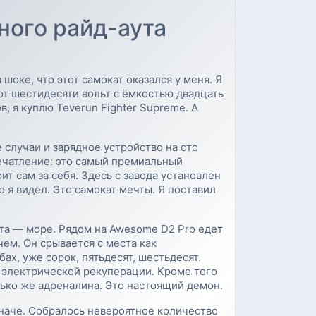
ного райд-аута
в шоке, что этот самокат оказался у меня. Я
от шестидесяти вольт с ёмкостью двадцать
в, я куплю Teverun Fighter Supreme. А
 случаи и зарядное устройство на сто
ечатление: это самый премиальный
ит сам за себя. Здесь с завода установлен
 я видел. Это самокат мечты. Я поставил
ата — море. Рядом на Awesome D2 Pro едет
чем. Он срывается с места как
ах, уже сорок, пятьдесят, шестьдесят.
а электрической рекуперации. Кроме того
олько же адреналина. Это настоящий демон.
 иначе. Собралось невероятное количество