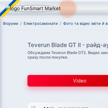
Форуми
/
Електросамокати
/
Фото та відео звіти й в
Teverun Blade GT II - райд-а
Обсуждаем Teverun Blade GT2. Видео зае
сразу после покупки.
Video