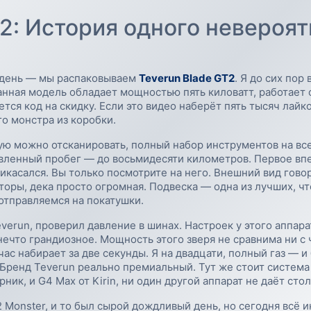
T2: История одного невероят
 день — мы распаковываем
Teverun Blade GT2
. Я до сих пор 
анная модель обладает мощностью пять киловатт, работает 
тся код на скидку. Если это видео наберёт пять тысяч лайко
го монстра из коробки.
ую можно отсканировать, полный набор инструментов на все
явленный пробег — до восьмидесяти километров. Первое вп
рикасался. Вы только посмотрите на него. Внешний вид говор
оры, дека просто огромная. Подвеска — одна из лучших, что
 отправляемся на покатушки.
verun, проверил давление в шинах. Настроек у этого аппар
нечто грандиозное. Мощность этого зверя не сравнима ни с 
с набирает за две секунды. Я на двадцати, полный газ — и б
 Бренд Teverun реально премиальный. Тут же стоит систем
рник, и G4 Max от Kirin, ни один другой аппарат не даёт ст
2 Мonster, и то был сырой дождливый день, но сегодня всё