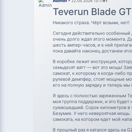
Admin
• 22.05.2026 13:17
#1
Teverun Blade G
Никакого страха. Чёрт возьми, нет!
Сегодня действительно особенный
очень долго ждал этого момента. Д
шесть ампер-часов, и к ней прилагае
пока давайте наконец достанем это
В коробке лежит инструкция, котор
семьдесят ватт — вот это мощь! За
самокат, к которому я когда-либо п
рулевой демпфер, стоят мощные мот
его на полную зарядку и теперь мы
Я здесь с полностью заряженным Te
моя группа поддержки, и это будет 
сумасшедший. Сорок километров в ча
Безумие. У него невероятная мощь.
самоката, на котором едет мой напа
В прошлый раз я катался здесь на G