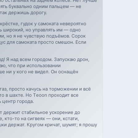
мо остальных на заднем колесе. Нет лучше
лять буквально одним пальцем — не
 так держишь дорогу.
крёстке, гудок у самоката невероятно
ь широкий, но управлять им — одно
и, но я не чувствую подъёмов. Сорок
дус для самоката просто смешон. Если
ид! Я над всем городом. Запускаю дрон,
аю, что при использовании
е ни у кого не видел. Он оснащён
газ, просто качусь на торможении и всё
то в шахте. Но Тeoon проходит все
 центр города.
т держит стабильное ускорение до
 кто-то на сигвеях — они, кстати,
ки держат. Кругом кричат, шумят; я прошу