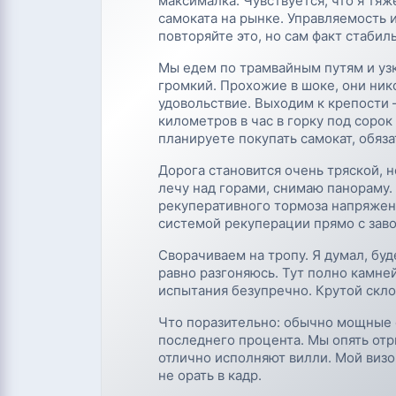
максималка. Чувствуется, что я тя
самоката на рынке. Управляемость
повторяйте это, но сам факт стабил
Мы едем по трамвайным путям и узк
громкий. Прохожие в шоке, они ник
удовольствие. Выходим к крепости 
километров в час в горку под сорок
планируете покупать самокат, обяз
Дорога становится очень тряской, н
лечу над горами, снимаю панораму.
рекуперативного тормоза напряжени
системой рекуперации прямо с заво
Сворачиваем на тропу. Я думал, буд
равно разгоняюсь. Тут полно камне
испытания безупречно. Крутой скло
Что поразительно: обычно мощные с
последнего процента. Мы опять отры
отлично исполняют вилли. Мой визор
не орать в кадр.