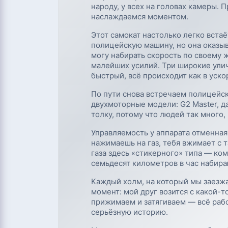
народу, у всех на головах камеры. 
наслаждаемся моментом.
Этот самокат настолько легко вста
полицейскую машину, но она оказыв
могу набирать скорость по своему 
малейших усилий. Три широкие ули
быстрый, всё происходит как в уск
По пути снова встречаем полицейски
двухмоторные модели: G2 Master, д
толку, потому что людей так много, 
Управляемость у аппарата отменная
нажимаешь на газ, тебя вжимает с т
газа здесь «стикерного» типа — ком
семьдесят километров в час набира
Каждый холм, на который мы заезжа
момент: мой друг возится с какой-т
прижимаем и затягиваем — всё работ
серьёзную историю.