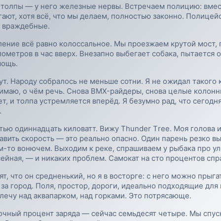
 толпы — у него железные нервы. Встречаем полицию: вмест
егают, хотя всё, что мы делаем, полностью законно. Полице
о враждебные.
ление всё равно колоссальное. Мы проезжаем крутой мост, 
ометров в час вверх. Внезапно выбегает собака, пытается об
мощь.
т. Народу собралось не меньше сотни. Я не ожидал такого 
нимаю, о чём речь. Снова BMX-райдеры, снова целые колон
т, и толпа устремляется вперёд. Я безумно рад, что сегод
.
ью одиннадцать киловатт. Вижу Тhunder Тree. Моя голова и
бавить скорость — это реально опасно. Один парень резко 
ём-то вонючем. Выходим к реке, спрашиваем у рыбака про ул
ейная, — и никаких проблем. Самокат на сто процентов спр
, что он средненький, но я в восторге: с него можно прыга
за город. Поля, простор, дороги, идеально подходящие для
 лечу над аквапарком, над горками. Это потрясающе.
очный процент заряда — сейчас семьдесят четыре. Мы спуск