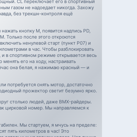
ощный. CL переключает его в спортивный
лным газом не надоедает никогда. Захожу
равда, без трекшн-контроля ещё
 нажать кнопку M, появится надпись PD,
 М. Только после этого откроются
включить ненулевой старт (пункт P07) и
километрами в час. Чтобы разблокировать
 и в спортивном режиме открывается весь
 менять его на ходу, настраивать
йчас она белая, я нажимаю красный — и
ли потребуется снять мотор, достаточно
тодиодный прожектор светит безумно ярко.
округ столько людей, даже BMX-райдеры.
 как цирковой номер. Мы направляемся к
абилен. Мы стартуем, я мчусь на пределе:
ят пять километров в час! Это