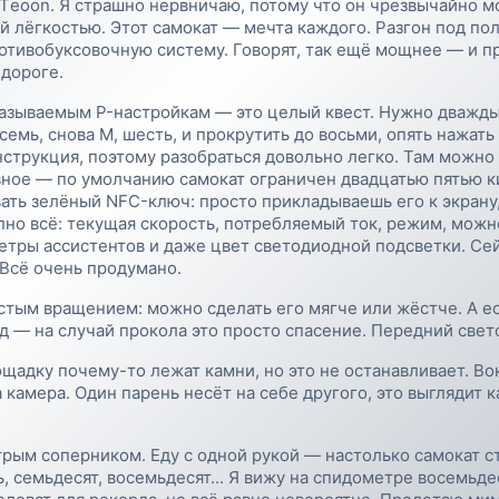
Тeoon. Я страшно нервничаю, потому что он чрезвычайно м
й лёгкостью. Этот самокат — мечта каждого. Разгон под по
отивобуксовочную систему. Говорят, так ещё мощнее — и п
 дороге.
 называемым P-настройкам — это целый квест. Нужно дважды
осемь, снова М, шесть, и прокрутить до восьми, опять нажать
нструкция, поэтому разобраться довольно легко. Там можно 
авное — по умолчанию самокат ограничен двадцатью пятью 
ть зелёный NFC-ключ: просто прикладываешь его к экрану,
но всё: текущая скорость, потребляемый ток, режим, можно
етры ассистентов и даже цвет светодиодной подсветки. Се
 Всё очень продумано.
тым вращением: можно сделать его мягче или жёстче. А ес
од — на случай прокола это просто спасение. Передний све
лощадку почему-то лежат камни, но это не останавливает. В
ла камера. Один парень несёт на себе другого, это выглядит
трым соперником. Еду с одной рукой — настолько самокат ст
, семьдесят, восемьдесят... Я вижу на спидометре восемьдес