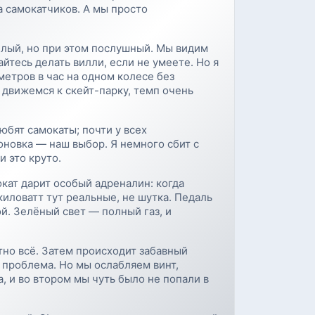
а самокатчиков. А мы просто
жёлый, но при этом послушный. Мы видим
йтесь делать вилли, если не умеете. Но я
метров в час на одном колесе без
движемся к скейт-парку, темп очень
юбят самокаты; почти у всех
оновка — наш выбор. Я немного сбит с
и это круто.
кат дарит особый адреналин: когда
киловатт тут реальные, не шутка. Педаль
ой. Зелёный свет — полный газ, и
тно всё. Затем происходит забавный
я проблема. Но мы ослабляем винт,
, и во втором мы чуть было не попали в