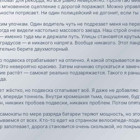
желоват для рекорда, но всё равно невероятно. Пролетаю ми
 и мгновенное сцепление с дорогой поражают. Можно управ
ьности потрясает. Ни один полицейский не догонит, если ты
им улочкам. Один водитель чуть не подрезает меня на пере
огда не видели настолько массового заезда. Наш строй очен
— именно туда мы и держали путь. Улицы становятся крутым
 градусов — и никакого напряга. Вообще никакого. Этот пан
ательно берите двухмоторный.
о подвеска отрабатывает на отлично. А какой открывается в
 Это невероятно красиво. Затем начинаю спускаться и замеч
е растёт — самокат реально подзаряжается. Такого я раньш
да.
ет жёстко, но подвеска сглатывает всё. Я даже не добавляю 
й, впереди тоннель. Внутри кромешная тьма, ощущение, буд
н, никаких пробоев подвески, никаких проблем. Потом опять
амокаты по мере разряда батареи теряют мощность, но это
ваемся от всех. Кто-то едет на странном велосипеде-лодке,
 запотевает, дорога становится очень скользкой, но покрыш