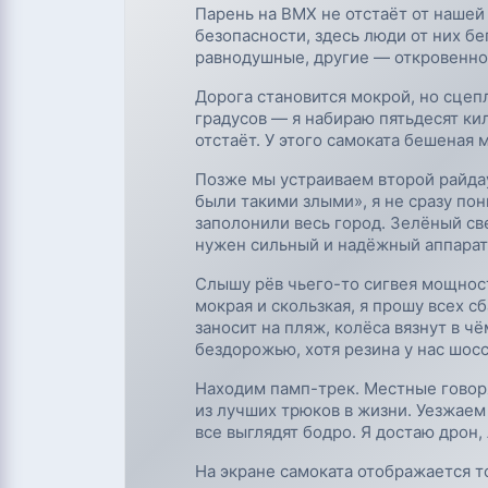
Парень на BMX не отстаёт от нашей
безопасности, здесь люди от них б
равнодушные, другие — откровенн
Дорога становится мокрой, но сцеп
градусов — я набираю пятьдесят кил
отстаёт. У этого самоката бешеная 
Позже мы устраиваем второй райдау
были такими злыми», я не сразу по
заполонили весь город. Зелёный све
нужен сильный и надёжный аппарат
Слышу рёв чьего-то сигвея мощност
мокрая и скользкая, я прошу всех с
заносит на пляж, колёса вязнут в ч
бездорожью, хотя резина у нас шосс
Находим памп-трек. Местные говорят
из лучших трюков в жизни. Уезжаем 
все выглядят бодро. Я достаю дрон,
На экране самоката отображается т