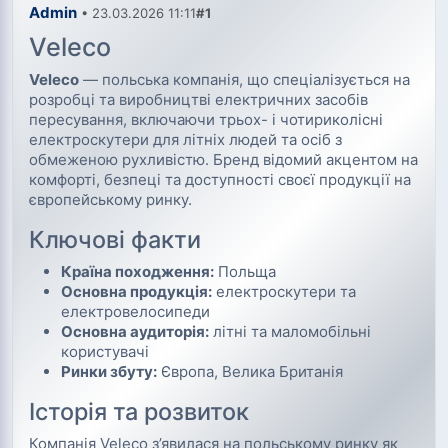
Admin
• 23.03.2026 11:11
#1
Veleco
Veleco
— польська компанія, що спеціалізується на
розробці та виробництві електричних засобів
пересування, включаючи трьох- і чотириколісні
електроскутери для літніх людей та осіб з
обмеженою рухливістю. Бренд відомий акцентом на
комфорті, безпеці та доступності своєї продукції на
європейському ринку.
Ключові факти
Країна походження:
Польща
Основна продукція:
електроскутери та
електровелосипеди
Основна аудиторія:
літні та маломобільні
користувачі
Ринки збуту:
Європа, Велика Британія
Історія та розвиток
Компанія Veleco з’явилася на польському ринку як