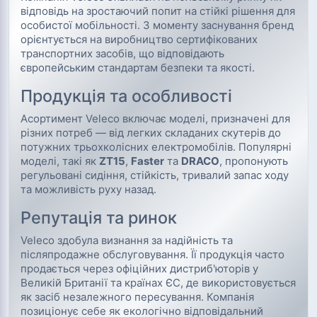
відповідь на зростаючий попит на стійкі рішення для
особистої мобільності. З моменту заснування бренд
орієнтується на виробництво сертифікованих
транспортних засобів, що відповідають
європейським стандартам безпеки та якості.
Продукція та особливості
Асортимент Veleco включає моделі, призначені для
різних потреб — від легких складаних скутерів до
потужних трьохколісних електромобілів. Популярні
моделі, такі як
ZT15
,
Faster
та
DRACO
, пропонують
регульовані сидіння, стійкість, тривалий запас ходу
та можливість руху назад.
Репутація та ринок
Veleco здобула визнання за надійність та
післяпродажне обслуговування. Її продукція часто
продається через офіційних дистриб'юторів у
Великій Британії та країнах ЄС, де використовується
як засіб незалежного пересування. Компанія
позиціонує себе як екологічно відповідальний