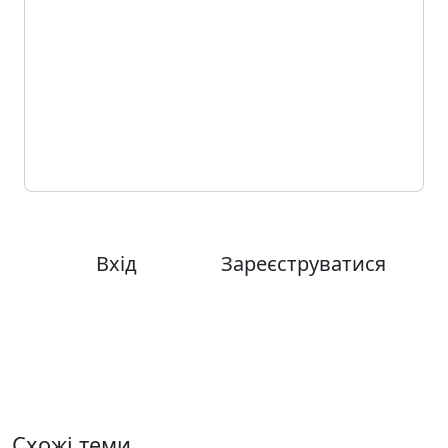
Щоб поставити запитання або взяти
участь в обговоренні, увійдіть у свій
обліковий запис або зареєструйтесь.
Це швидко та безкоштовно.
Вхід
Зареєструватися
Схожі теми