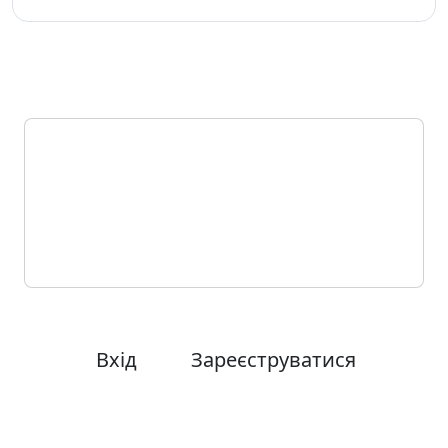
Щоб поставити запитання або взяти
участь в обговоренні, увійдіть у свій
обліковий запис або зареєструйтесь.
Це швидко та безкоштовно.
Вхід
Зареєструватися